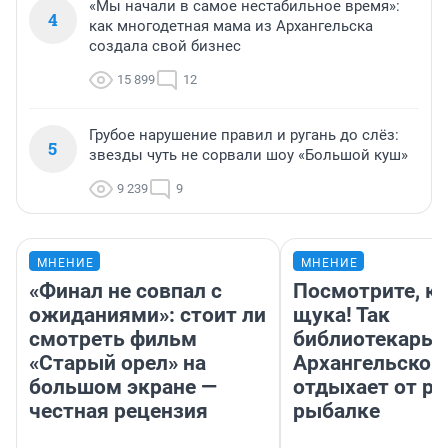
«Мы начали в самое нестабильное время»:
4
как многодетная мама из Архангельска
создала свой бизнес
15 899
12
Грубое нарушение правил и ругань до слёз:
5
звезды чуть не сорвали шоу «Большой куш»
9 239
9
МНЕНИЕ
МНЕНИЕ
«Финал не совпал с
Посмотрите, к
ожиданиями»: стоит ли
щука! Так
смотреть фильм
библиотекарь 
«Старый орел» на
Архангельской
большом экране —
отдыхает от ра
честная рецензия
рыбалке