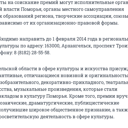
ты на соискание премий могут исполнительные орга
й власти Поморья, органы местного самоуправления
образований региона, творческие ассоциации, союз
зависимо от их организационно-правовой формы.
ходимо направить до 1 февраля 2014 года в региональ
льтуры по адресу: 163000, Архангельск, проспект Трои
ону: 8 (8182) 28-55-58.
льской области в сфере культуры и искусства прису
лантливые, отличающиеся новизной и оригинальност
зобразительного, декоративно-прикладного, театраль
сства, музыкальные произведения, которые стали
кладом в культуру Поморья. Кроме того, премии вруч
розаические, драматургические, публицистические
получившие широкое общественное признание, а такж
светительскую деятельность в сфере культуры.