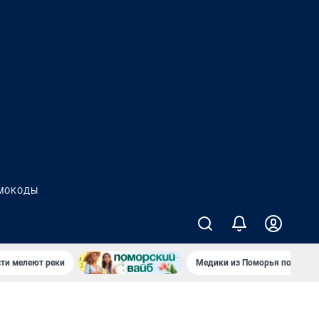
МОКОДЫ
сти мелеют реки
Медики из Поморья поехали 