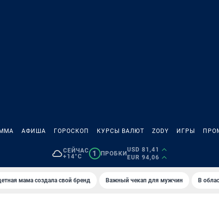
АММА
АФИША
ГОРОСКОП
КУРСЫ ВАЛЮТ
ZODY
ИГРЫ
ПРО
USD 81,41
СЕЙЧАС
1
ПРОБКИ
+14°C
EUR 94,06
етная мама создала свой бренд
Важный чекап для мужчин
В обла