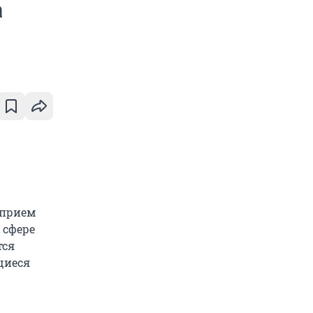
а
 прием
 сфере
тся
щиеся