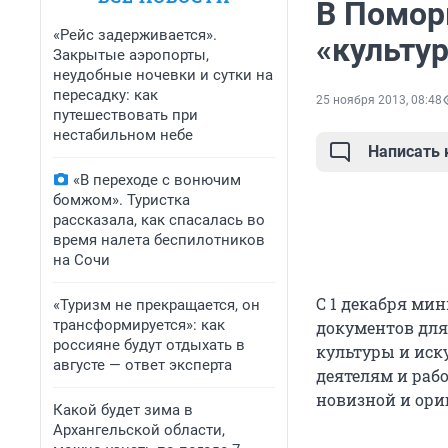
В Помор
«Рейс задерживается».
«культу
Закрытые аэропорты,
неудобные ночевки и сутки на
пересадку: как
25 ноября 2013, 08:48
путешествовать при
нестабильном небе
Написать
«В переходе с вонючим
бомжом». Туристка
рассказала, как спасалась во
время налета беспилотников
на Сочи
С 1 декабря ми
«Туризм не прекращается, он
трансформируется»: как
документов для
россияне будут отдыхать в
культуры и иск
августе — ответ эксперта
деятелям и раб
новизной и ори
Какой будет зима в
Архангельской области,