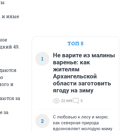
ны
ы и иные
ное
ТОП 5
цкий 49.
Не варите из малины
1
варенье: как
жителям
ждаются
Архангельской
ью
области заготовить
ного и
ягоду на зиму
аются за
22 669
3
е за
С любовью к лесу и морю:
2
как северная природа
вдохновляет молодую маму