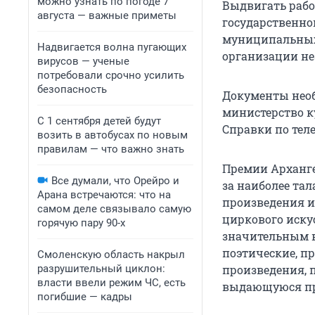
можно узнать по погоде 7
Выдвигать рабо
августа — важные приметы
государственно
муниципальных 
Надвигается волна пугающих
организации не
вирусов — ученые
потребовали срочно усилить
безопасность
Документы необ
министерство ку
С 1 сентября детей будут
Справки по телеф
возить в автобусах по новым
правилам — что важно знать
Премии Арханге
Все думали, что Орейро и
за наиболее та
Арана встречаются: что на
произведения и
самом деле связывало самую
циркового иску
горячую пару 90-х
значительным в
поэтические, п
Смоленскую область накрыл
разрушительный циклон:
произведения, 
власти ввели режим ЧС, есть
выдающуюся про
погибшие — кадры