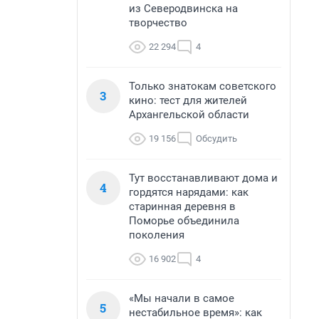
из Северодвинска на
творчество
22 294
4
Только знатокам советского
3
кино: тест для жителей
Архангельской области
19 156
Обсудить
Тут восстанавливают дома и
4
гордятся нарядами: как
старинная деревня в
Поморье объединила
поколения
16 902
4
«Мы начали в самое
5
нестабильное время»: как