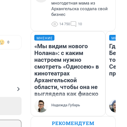
многодетная мама из
Архангельска создала свой
бизнес
14 750
10
МНЕНИЕ
МНЕНИ
0
«Мы видим нового
Где о
Нолана»: с каким
Белом
настроем нужно
точки
смотреть «Одиссею» в
Север
кинотеатрах
преде
Архангельской
области, чтобы она не
выглядела как фиаско
Надежда Губарь
РЕКОМЕНДУЕМ