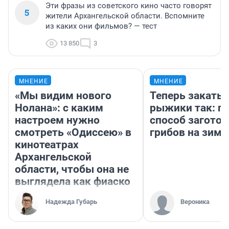
Эти фразы из советского кино часто говорят
5
жители Архангельской области. Вспомните
из каких они фильмов? — тест
13 850
3
МНЕНИЕ
МНЕНИЕ
«Мы видим нового
Теперь закаты
Нолана»: с каким
рыжики так: п
настроем нужно
способ заготов
смотреть «Одиссею» в
грибов на зиму
кинотеатрах
Архангельской
области, чтобы она не
выглядела как фиаско
Надежда Губарь
Вероника