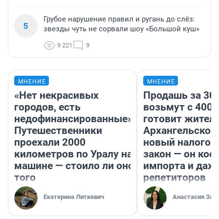
Грубое нарушение правил и ругань до слёз:
5
звезды чуть не сорвали шоу «Большой куш»
9 221
9
МНЕНИЕ
МНЕНИЕ
«Нет некрасивых
Продашь за 300
городов, есть
возьмут с 4000
недофинансированные».
готовит жител
Путешественники
Архангельской
проехали 2000
новый налого
километров по Уралу на
закон — он кос
машине — стоило ли оно
импорта и даж
того
репетиторов
Екатерина Литкевич
Анастасия Зав