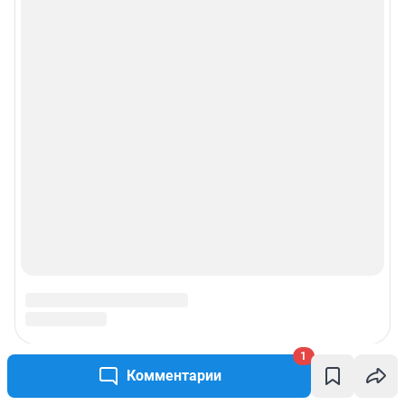
Реклама на сайте
Прайс-лист
О компании
Наши награды
Наши вакансии
Техподдержка
Предвыборная агитация
Статистика канала в MAX
1
Комментарии