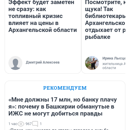
Эффект будет заметен
Посмотрите, к
не сразу: как
щука! Так
топливный кризис
библиотекарь 
влияет на цены в
Архангельской
Архангельской области
отдыхает от ра
рыбалке
Ирина Лысцев
Дмитрий Алексеев
жительница Арх
области
РЕКОМЕНДУЕМ
«Мне должны 17 млн, но банку плачу
я»: почему в Башкирии обманутые в
ИЖС не могут добиться правды
1 час
967
1