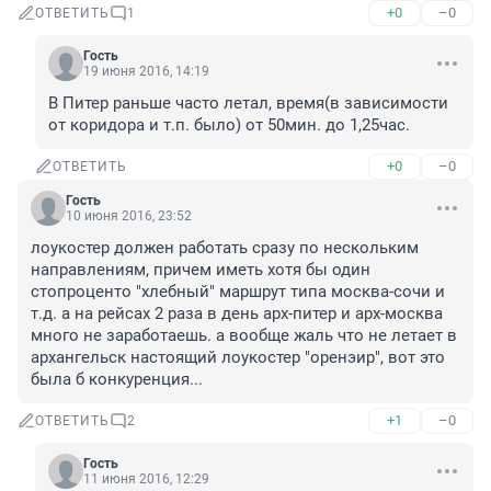
+0
–0
ОТВЕТИТЬ
1
Гость
19 июня 2016, 14:19
В Питер раньше часто летал, время(в зависимости 
от коридора и т.п. было) от 50мин. до 1,25час.
+0
–0
ОТВЕТИТЬ
Гость
10 июня 2016, 23:52
лоукостер должен работать сразу по нескольким 
направлениям, причем иметь хотя бы один 
стопроценто "хлебный" маршрут типа москва-сочи и 
т.д. а на рейсах 2 раза в день арх-питер и арх-москва 
много не заработаешь. а вообще жаль что не летает в 
архангельск настоящий лоукостер "оренэир", вот это 
была б конкуренция...
+1
–0
ОТВЕТИТЬ
2
Гость
11 июня 2016, 12:29