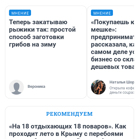
МНЕНИЕ
МНЕНИЕ
Теперь закатываю
«Покупаешь ко
рыжики так: простой
мешке»:
способ заготовки
предпринимат
грибов на зиму
рассказала, как
самом деле ус
бизнес со скл
дешевых това
Наталья Шорох
Вероника
Открыла кофейн
деньги соцразв
РЕКОМЕНДУЕМ
«На 18 отдыхающих 18 поваров». Как
проходит лето в Крыму с перебоями