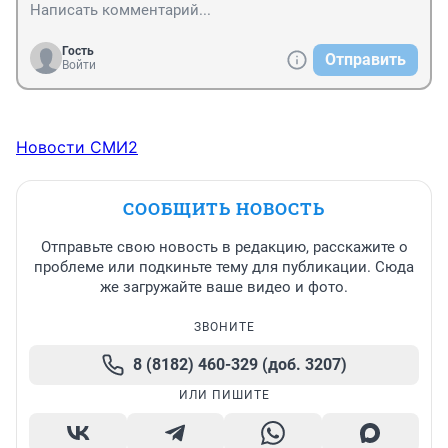
3. Продумывание деятельности надзирательницах 
органов, сейчас они по велению левой пятки могут 
хоть каждые день вашу лавочку закрывать с целью 
Гость
Отправить
выяснения чего угодно. Вот и всё.
Войти
Новости СМИ2
СООБЩИТЬ НОВОСТЬ
Отправьте свою новость в редакцию, расскажите о
проблеме или подкиньте тему для публикации. Сюда
же загружайте ваше видео и фото.
ЗВОНИТЕ
8 (8182) 460-329 (доб. 3207)
ИЛИ ПИШИТЕ