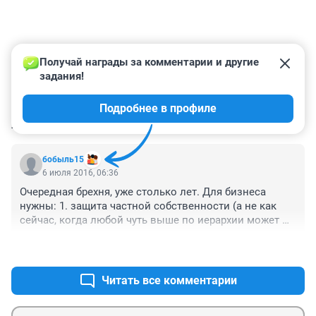
Получай награды за комментарии и другие 
задания!
Подробнее в профиле
КОММЕНТАРИИ
1
бобыль15
6 июля 2016, 06:36
Очередная брехня, уже столько лет. Для бизнеса 
нужны: 1. защита частной собственности (а не как 
сейчас, когда любой чуть выше по иерархии может 
отжать у вас бизнес). 2. Борьба со всем что повышает 
+0
–2
проценты по кредитам для бизнеса - инфляция, 
плохие отношения с другими странами, отсутствие 
позитивной стабильности для обеспечения 
Читать все комментарии
инвестиций (никто не будет ничего вкладывать пока 
каждые три года у верхушки новое помешательство). 