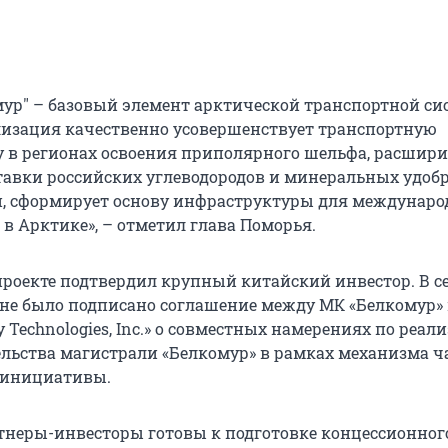
мур" – базовый элемент арктической транспортной с
ализация качественно усовершенствует транспортную
 в регионах освоения приполярного шельфа, расшири
авки российских углеводородов и минеральных удоб
, сформирует основу инфраструктуры для междунаро
в Арктике», – отметил глава Поморья.
 проекте подтвердил крупный китайский инвестор. В с
кине было подписано соглашение между МК «Белкомур»
 Technologies, Inc.» о совместных намерениях по реал
ельства магистрали «Белкомур» в рамках механизма ч
 инициативы.
тнеры-инвесторы готовы к подготовке концессионног