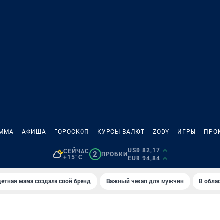
АММА
АФИША
ГОРОСКОП
КУРСЫ ВАЛЮТ
ZODY
ИГРЫ
ПРО
USD 82,17
СЕЙЧАС
2
ПРОБКИ
+15°C
EUR 94,84
етная мама создала свой бренд
Важный чекап для мужчин
В обла