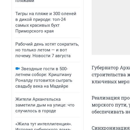
пляжами
Тигры на пляже и 300 оленей
в дикой природе: топ-24
самых красивых бухт
Приморского края
Рабочий день хотят сократить,
но только летом — и вот
почему. Новости 7 августа
Губернатор Арх
Звездные гости в 500-
строительства 
летнем соборе: Криштиану
Роналду готовится сыграть
ключевых мероп
свадьбу века на Мадейре
Реализация про
Жители Архангельска
морского пути, 
заметили дым на улице: что
случилось в городе
обеспечивать не
«Жила тут интеллигенция».
Синхронизация
История сибирского дома-