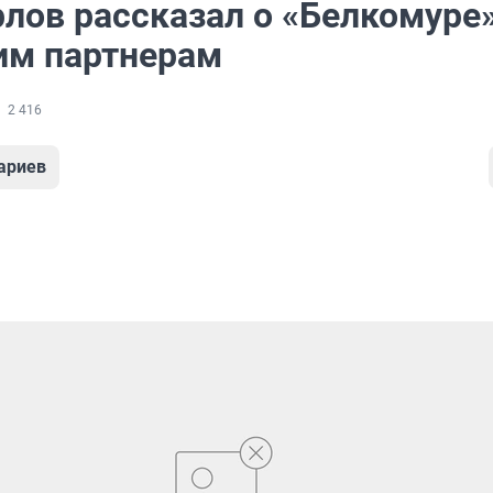
рлов рассказал о «Белкомуре
им партнерам
2 416
ариев