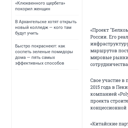
«Клюквенного щербета»
покорил женщин
В Архангельске хотят открыть
новый колледж — кого там
«Проект "Белко
будут учить
России. Его ре
инфраструктуру
Быстро покраснеют: как
маршрутов пост
соспеть зеленые помидоры
мировые рынки
дома — пять самых
эффективных способов
сотрудничества 
Свое участие в
2015 года в Пе
компанией «Poly
проекта строит
концессионной
«Китайские пар