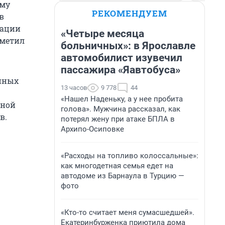
ому
РЕКОМЕНДУЕМ
в
зации
«Четыре месяца
тметил
больничных»: в Ярославле
автомобилист изувечил
пассажира «Яавтобуса»
упных
13 часов
9 778
44
«Нашел Наденьку, а у нее пробита
жной
голова». Мужчина рассказал, как
в.
потерял жену при атаке БПЛА в
Архипо-Осиповке
«Расходы на топливо колоссальные»:
как многодетная семья едет на
автодоме из Барнаула в Турцию —
фото
«Кто-то считает меня сумасшедшей».
Екатеринбурженка приютила дома