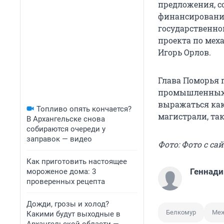
предложения, 
финансированию
государственно
проекта по мех
Игорь Орлов.
Глава Поморья 
промышленных п
выражаться как
Топливо опять кончается?
магистрали, та
В Архангельске снова
собираются очереди у
заправок — видео
Фото: Фото с са
Как приготовить настоящее
Геннади
мороженое дома: 3
проверенных рецепта
Дожди, грозы и холод?
Белкомур
Меж
Какими будут выходные в