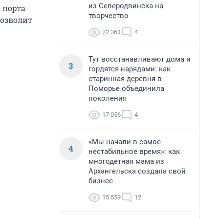
из Северодвинска на
 порта
творчество
позволит
22 361
4
Тут восстанавливают дома и
3
гордятся нарядами: как
старинная деревня в
Поморье объединила
поколения
17 056
4
«Мы начали в самое
4
нестабильное время»: как
многодетная мама из
Архангельска создала свой
бизнес
15 559
12