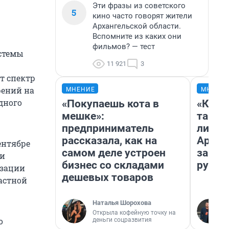
Эти фразы из советского
5
кино часто говорят жители
Архангельской области.
Вспомните из каких они
фильмов? — тест
истемы
11 921
3
т спектр
рений на
МНЕНИЕ
МНЕНИ
дного
«Покупаешь кота в
«Кореш
мешке»:
такое 
предприниматель
ли жи
рассказала, как на
Архан
ентябре
самом деле устроен
за не
 и
бизнес со складами
рубле
изации
дешевых товаров
астной
Наталья Шорохова
Открыла кофейную точку на
о
деньги соцразвития