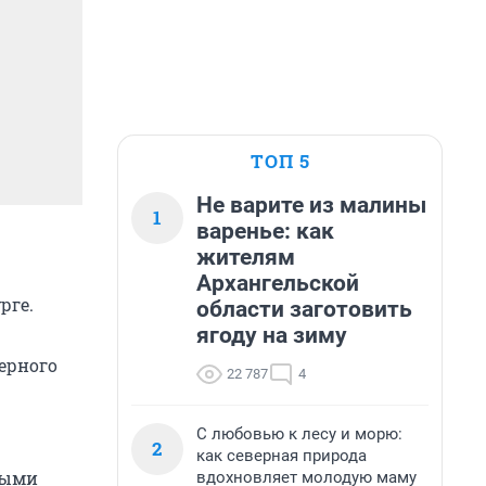
ТОП 5
Не варите из малины
1
варенье: как
жителям
Архангельской
рге.
области заготовить
ягоду на зиму
ерного
22 787
4
С любовью к лесу и морю:
2
как северная природа
ными
вдохновляет молодую маму