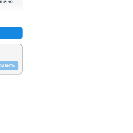
лично 
+0
–0
равить