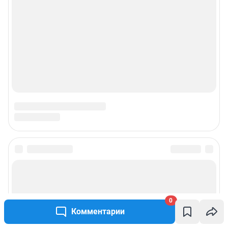
О компании
Наши награды
Наши вакансии
Техподдержка
Предвыборная агитация
Статистика канала в MAX
Все города сети
0
Мобильное приложение
Комментарии
Google Play
App Store