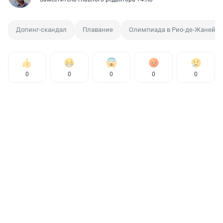
Допинг-скандал
Плавание
Олимпиада в Рио-де-Жанейро
0
0
0
0
0