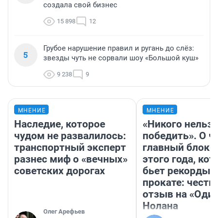
создала свой бизнес
15 898
12
Грубое нарушение правил и ругань до слёз:
5
звезды чуть не сорвали шоу «Большой куш»
9 238
9
МНЕНИЕ
МНЕНИЕ
Наследие, которое
«Никого нельз
чудом не развалилось:
победить». О ч
транспортный эксперт
главный блокб
разнес миф о «вечных»
этого года, ко
советских дорогах
бьет рекорды 
прокате: честн
отзыв на «Оди
Нолана
Олег Арефьев