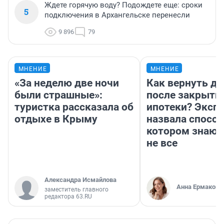
Ждете горячую воду? Подождете еще: сроки
5
подключения в Архангельске перенесли
9 896
79
МНЕНИЕ
МНЕНИЕ
«За неделю две ночи
Как вернуть де
были страшные»:
после закрыти
туристка рассказала об
ипотеки? Эксп
отдыхе в Крыму
назвала способ
котором знают
не все
Александра Исмайлова
Анна Ермакова
заместитель главного
редактора 63.RU