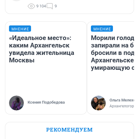
9 104
9
МНЕНИЕ
МНЕНИЕ
«Идеальное место»:
Морили голодо
каким Архангельск
запирали на ба
увидела жительница
бросили в подъ
Москвы
Архангельске 
умирающую со
Ольга Мелехов
Ксения Подобедова
Архангелогород
РЕКОМЕНДУЕМ