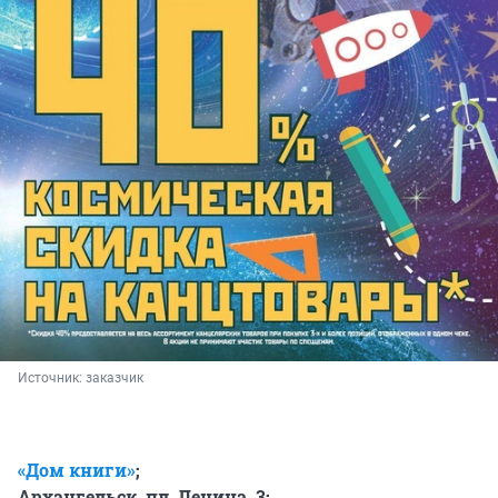
Источник: 
заказчик
«Дом книги»
;
Архангельск, пл. Ленина, 3;