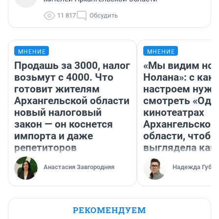
11 817
Обсудить
МНЕНИЕ
МНЕНИЕ
Продашь за 3000, налог
«Мы видим нов
возьмут с 4000. Что
Нолана»: с как
готовит жителям
настроем нужн
Архангельской области
смотреть «Оди
новый налоговый
кинотеатрах
закон — он коснется
Архангельской
импорта и даже
области, чтобы
репетиторов
выглядела как
Анастасия Завгородняя
Надежда Губар
РЕКОМЕНДУЕМ