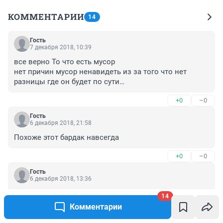
КОММЕНТАРИИ
14
Гость
7 декабря 2018, 10:39
все верно То что есть мусор

нет причин мусор ненавидеть из за того что нет 
разницы где он будет по сути

что он есть на мусорной свалке что под домом

+0
–0
и там и там земля одинаковая

значит мусор будет всюду до той поры когда люди не 
Гость
изобретут саморазлагающийся мусор и тогда свалки 
6 декабря 2018, 21:58
канут в небытие в принципе
Похоже этот бардак навсегда
+0
–0
Гость
6 декабря 2018, 13:36
Контейнер должен быть заполнен на 2/3? Судя по 
14
нашим, они заполняются на 1 +2/3.
Комментарии
+0
–0