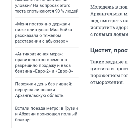
уловки? На вопросах этого
Молодежь в под
теста спотыкаются 90 % людей
Архангельска мы
лед, смотреть н
«Меня постоянно держали
испортить здор
ниже плинтуса»: Миа Бойка
с голыми лодыж
рассказала о тяжелом
расставании с абьюзером
Цистит, про
«Антикризисная мера»:
правительство временно
Такие модные п
разрешило продажу и ввоз
цистита и прос
бензина «Евро-2» и «Евро-3»
поражением гол
отморожения.
Пережили день без ливней:
вернутся ли осадки
Архангельскую область
Встали поезда метро: в Грузии
и Абхазии произошел полный
блэкаут