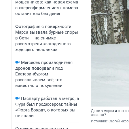
мошенников: как новая схема
с «переоформлением» номера
оставит вас без денег
Фотография с поверхности
Марса вызвала бурные споры
в Сети — на снимке
рассмотрели «загадочного
ходящего человека»
Mercedes производителя
дронов подорвали под
Екатеринбургом —
рассказываем всё, что
известно о покушении
Паспарту работал в метро, а
Фура был продюсером: тайны
«Форта Боярд», о которых вы
Даже в мороз и снегоп
закалка?
не знали
Источник: 
Сергей Яков
Сможете не попасться на