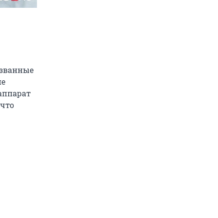
азванные
ие
 аппарат
 что