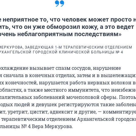
 неприятное то, что человек может просто 
ть, что он уже обморозил кожу, а это ведет 
очень неблагоприятным последствиям»
МЕРКУРОВА, ЗАВЕДУЮЩАЯ 1-М ТЕРАПЕВТИЧЕСКИМ ОТДЕЛЕНИЕМ
РХАНГЕЛЬСКОЙ ГОРОДСКОЙ КЛИНИЧЕСКОЙ БОЛЬНИЦЫ № 4
охлаждение вызывает спазм сосудов, нарушение
 сначала в конечных отделах, затем и в вышележащи
х конечностей, нарушается работа нервных волокон в
бластях, а также местного иммунитета, что неизбежн
палительных заболеваний мочеполовой сферы. Поэтом
лодых людей и девушек регистрируются такие заболев
т, уретрит, цистит, аднексит и другие, — комментиру
 терапевтическим отделением Архангельской городск
льницы № 4 Вера Меркурова.