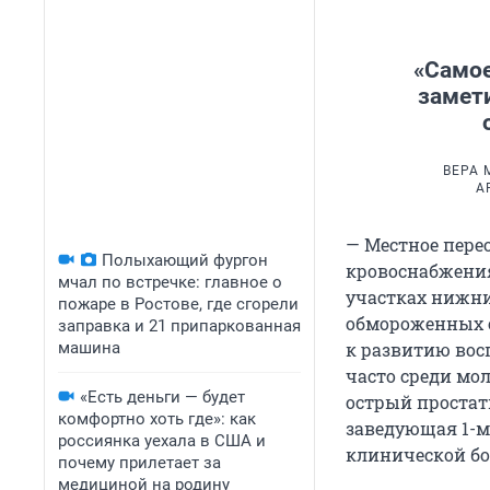
«Самое
замети
ВЕРА 
А
— Местное пере
Полыхающий фургон
кровоснабжения
мчал по встречке: главное о
участках нижни
пожаре в Ростове, где сгорели
обмороженных о
заправка и 21 припаркованная
машина
к развитию вос
часто среди мо
«Есть деньги — будет
острый простати
комфортно хоть где»: как
заведующая 1-м
россиянка уехала в США и
клинической бо
почему прилетает за
медициной на родину