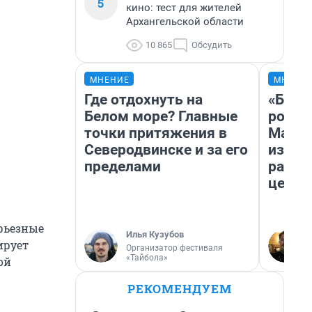
5
кино: тест для жителей
Архангельской области
10 865
Обсудить
МНЕНИЕ
МНЕНИ
Где отдохнуть на
«Буде
Белом море? Главные
робот
точки притяжения в
Матри
Северодвинске и за его
из Ар
пределами
расск
церкв
ерьезные
Илья Кузубов
ирует
Организатор фестиваля
«Тайбола»
ой
РЕКОМЕНДУЕМ