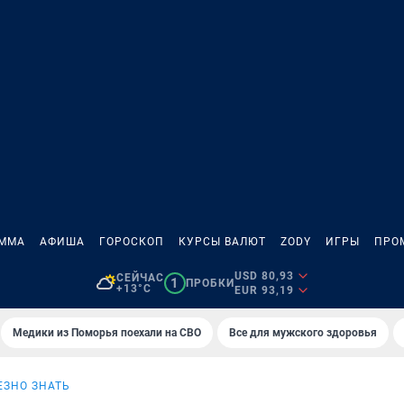
АММА
АФИША
ГОРОСКОП
КУРСЫ ВАЛЮТ
ZODY
ИГРЫ
ПРО
USD 80,93
СЕЙЧАС
1
ПРОБКИ
+13°C
EUR 93,19
Медики из Поморья поехали на СВО
Все для мужского здоровья
ЕЗНО ЗНАТЬ