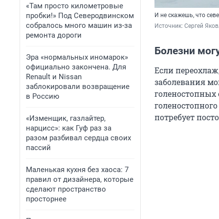
«Там просто километровые
пробки!» Под Северодвинском
И не скажешь, что севе
собралось много машин из-за
Источник: 
Сергей Яков
ремонта дороги
Болезни мог
Эра «нормальных иномарок»
официально закончена. Для
Если переохлаж
Renault и Nissan
заболевания мо
заблокировали возвращение
голеностопных 
в Россию
голеностопного
потребует пост
«Изменщик, газлайтер,
нарцисс»: как Гуф раз за
разом разбивал сердца своих
пассий
Маленькая кухня без хаоса: 7
правил от дизайнера, которые
сделают пространство
просторнее