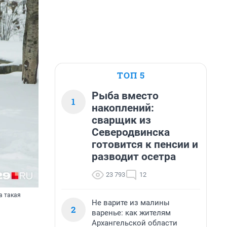
ТОП 5
Рыба вместо
1
накоплений:
сварщик из
Северодвинска
готовится к пенсии и
разводит осетра
23 793
12
а такая
Не варите из малины
2
варенье: как жителям
Архангельской области