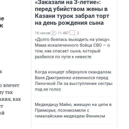
«Заказали на 3-летие»:
перед убийством жены в
Казани турок забрал торт
не
на день рождения сына
к
16 часов
11 487
2
«Долго боялась выходить на улицу».
Мама искалеченного бойца СВО — о
том, как спасает сына, который
разбился по пути к невесте
х
Когда концерт обернулся скандалом.
Ваня Дмитриенко извинился перед
Линочкой Ли за выступление сестры
о влечет
под ее голос
у так
ания, как
Медведицу Майю, жившую на цепи в
ет
Приморье, познакомили с
ой
гималайским медведем Фиником