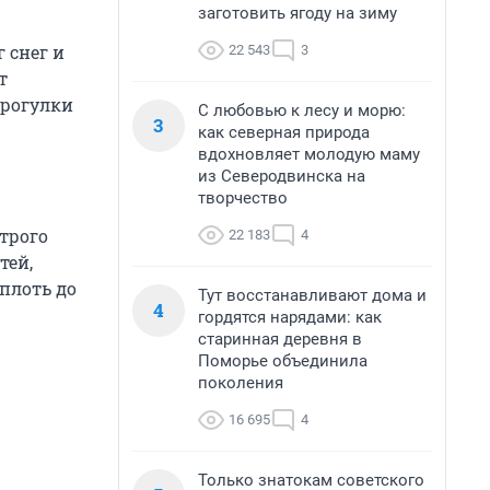
заготовить ягоду на зиму
 снег и
22 543
3
т
прогулки
С любовью к лесу и морю:
3
как северная природа
вдохновляет молодую маму
из Северодвинска на
творчество
трого
22 183
4
тей,
плоть до
Тут восстанавливают дома и
4
гордятся нарядами: как
старинная деревня в
Поморье объединила
поколения
16 695
4
Только знатокам советского