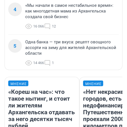
«Мы начали в самое нестабильное время»:
4
как многодетная мама из Архангельска
создала свой бизнес
16 066
12
Одна банка — три вкуса: рецепт овощного
5
ассорти на зиму для жителей Архангельской
области
14 466
1
МНЕНИЕ
МНЕНИЕ
«Кореш на час»: что
«Нет некрасив
такое нытинг, и стоит
городов, есть
ли жителям
недофинансиро
Архангельска отдавать
Путешественн
за него десятки тысяч
проехали 2000
рублей
километров по 