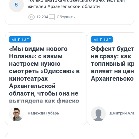
Только знатокам советского кино: тест для
5
жителей Архангельской области
12 204
Обсудить
МНЕНИЕ
МНЕНИЕ
«Мы видим нового
Эффект будет 
Нолана»: с каким
не сразу: как
настроем нужно
топливный кри
смотреть «Одиссею» в
влияет на цены
кинотеатрах
Архангельской
Архангельской
области, чтобы она не
выглядела как фиаско
Надежда Губарь
Дмитрий Алекс