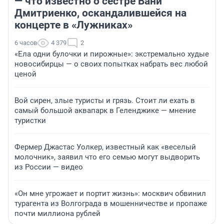
— что известно о сестре Вани
Дмитриенко, оскандалившейся на
концерте в «Лужниках»
6 часов
4 379
2
«Ела одни булочки и пирожные»: экстремально худые
новосибирцы — о своих попытках набрать вес любой
ценой
Вой сирен, злые туристы и грязь. Стоит ли ехать в
самый большой аквапарк в Геленджике — мнение
туристки
Фермер Джастас Уолкер, известный как «веселый
молочник», заявил что его семью могут выдворить
из России — видео
«Он мне угрожает и портит жизнь»: москвич обвинил
турагента из Волгограда в мошенничестве и пропаже
почти миллиона рублей