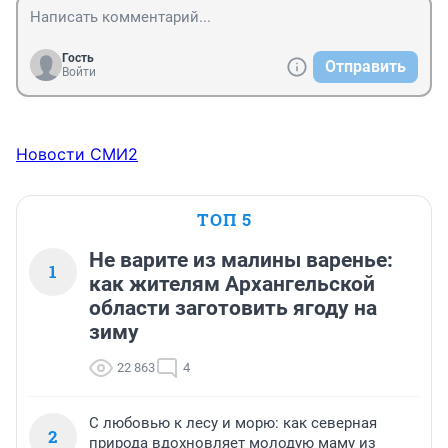
Гость
Отправить
Войти
Новости СМИ2
ТОП 5
Не варите из малины варенье:
1
как жителям Архангельской
области заготовить ягоду на
зиму
22 863
4
С любовью к лесу и морю: как северная
2
природа вдохновляет молодую маму из