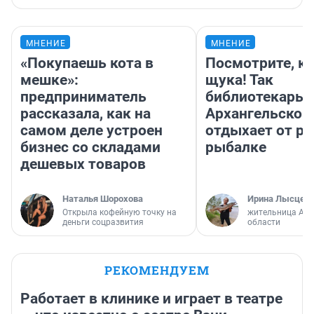
МНЕНИЕ
МНЕНИЕ
«Покупаешь кота в
Посмотрите, к
мешке»:
щука! Так
предприниматель
библиотекарь 
рассказала, как на
Архангельской
самом деле устроен
отдыхает от ра
бизнес со складами
рыбалке
дешевых товаров
Наталья Шорохова
Ирина Лысцев
Открыла кофейную точку на
жительница Арх
деньги соцразвития
области
РЕКОМЕНДУЕМ
Работает в клинике и играет в театре