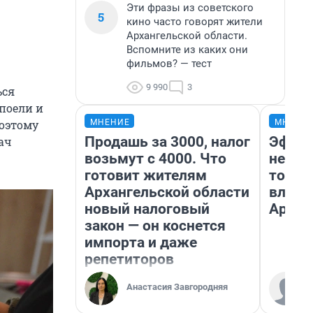
Эти фразы из советского
5
кино часто говорят жители
Архангельской области.
Вспомните из каких они
фильмов? — тест
9 990
3
ься
 поели и
МНЕНИЕ
МНЕНИ
Поэтому
Продашь за 3000, налог
Эффек
ач
возьмут с 4000. Что
не сра
готовит жителям
топли
Архангельской области
влияе
новый налоговый
Архан
закон — он коснется
импорта и даже
репетиторов
Анастасия Завгородняя