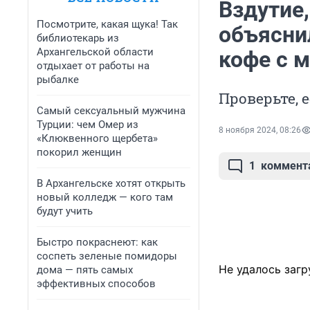
Вздутие,
Посмотрите, какая щука! Так
объяснил
библиотекарь из
Архангельской области
кофе с 
отдыхает от работы на
рыбалке
Проверьте, 
Самый сексуальный мужчина
Турции: чем Омер из
8 ноября 2024, 08:26
«Клюквенного щербета»
покорил женщин
1
коммент
В Архангельске хотят открыть
новый колледж — кого там
будут учить
Быстро покраснеют: как
соспеть зеленые помидоры
Не удалось загр
дома — пять самых
эффективных способов