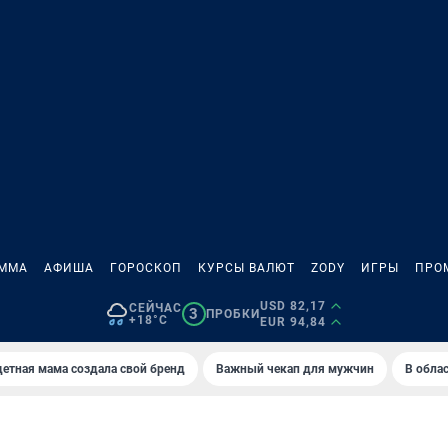
АММА
АФИША
ГОРОСКОП
КУРСЫ ВАЛЮТ
ZODY
ИГРЫ
ПРО
USD 82,17
СЕЙЧАС
3
ПРОБКИ
+18°C
EUR 94,84
етная мама создала свой бренд
Важный чекап для мужчин
В обла