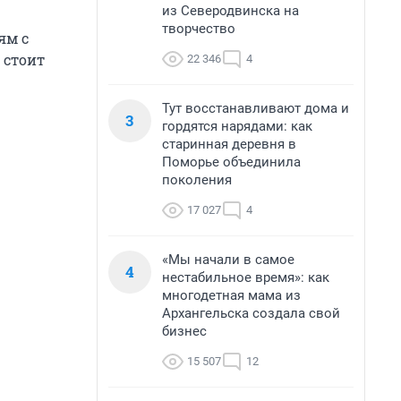
из Северодвинска на
творчество
ям с
 стоит
22 346
4
Тут восстанавливают дома и
3
гордятся нарядами: как
старинная деревня в
Поморье объединила
поколения
17 027
4
«Мы начали в самое
4
нестабильное время»: как
многодетная мама из
Архангельска создала свой
бизнес
15 507
12