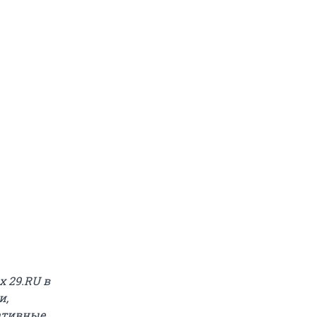
 29.RU в
и,
ративные