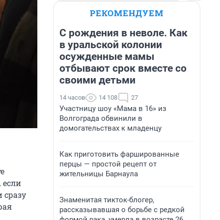
РЕКОМЕНДУЕМ
С рождения в неволе. Как
в уральской колонии
осужденные мамы
отбывают срок вместе со
своими детьми
14 часов
14 108
27
Участницу шоу «Мама в 16» из
Волгограда обвинили в
домогательствах к младенцу
Как приготовить фаршированные
перцы — простой рецепт от
те
жительницы Барнаула
 если
и сразу
Знаменитая тикток-блогер,
рая
рассказывавшая о борьбе с редкой
формой рака, умерла в возрасте 26