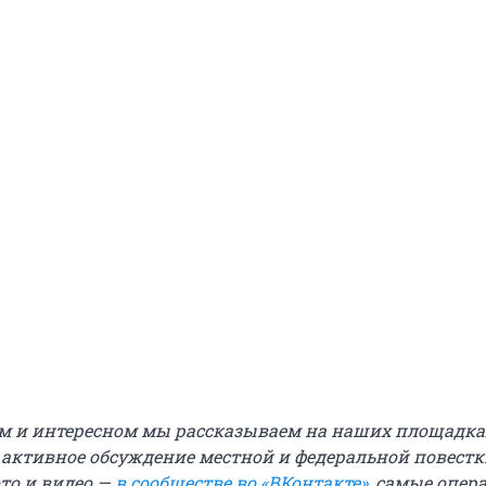
м и интересном мы рассказываем на наших площадках
е активное обсуждение местной и федеральной повестк
ото и видео —
в сообществе во «ВКонтакте»
, самые опе