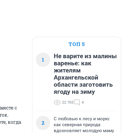
ТОП 5
Не варите из малины
1
варенье: как
жителям
Архангельской
области заготовить
ягоду на зиму
22 765
4
месте с
ток.
С любовью к лесу и морю:
те, когда
2
как северная природа
вдохновляет молодую маму