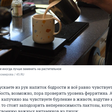
е иногда лучше заменить на растительное
хомирова / 45.RU
скаете из рук напиток бодрости и всё равно чувствуе
бость, возможно, пора проверить уровень ферритина. А
капучино вы чувствуете бурление в животе, вздутие 
, то стоит заподозрить непереносимость лактозы, кото
усвоению важных витаминов из пищи: