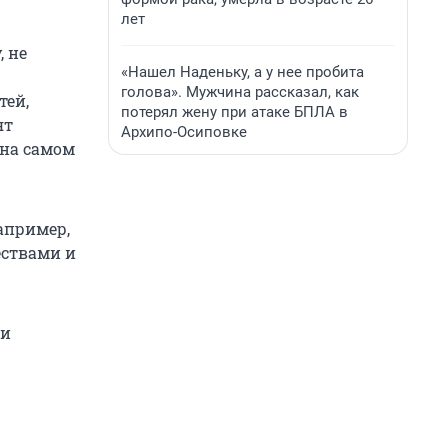
лет
, не
«Нашел Наденьку, а у нее пробита
голова». Мужчина рассказал, как
тей,
потерял жену при атаке БПЛА в
ят
Архипо-Осиповке
 на самом
апример,
ествами и
ни