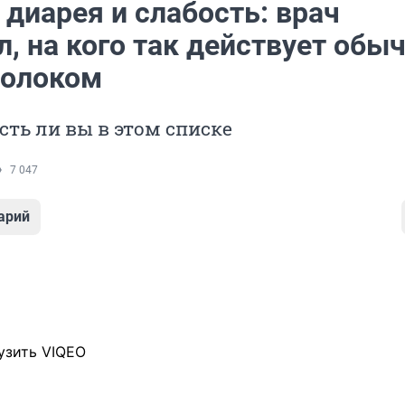
 диарея и слабость: врач
, на кого так действует обы
молоком
есть ли вы в этом списке
7 047
арий
узить VIQEO