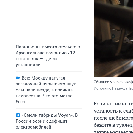
Павильоны вместо стульев: в
Архангельске появились 12
остановок — где их
установили
Всю Москву напугал
Обычное молоко в коф
загадочный взрыв: его звук
Источник: 
Надежда Ти
слышали везде, а причина
неизвестна. Что это могло
быть
Если вы не выпу
усталость и сла
«Смели гибриды Voyah». В
после любимого 
России возник дефицит
бежите в туалет
электромобилей
также мешает 