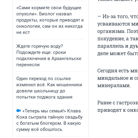
«Сами кормите свои будущие
опухоли». Биолог назвал
— Из-за того, ч
продукты, которые приводят к
усваиваются ми
онкологии, сам он их никогда
организма. Поэ
не ест
похудение, а т
параллель и ду
Ждете горячую воду?
Подождете еще: сроки
деле может быт
подключения в Архангельске
перенесли
Сегодня есть м
миндальное и с
Один переход по ссылке
изменил всё. Как мошенники
минералами.
довели школьницу до
попытки поджога здания
Ранее с гастро
приводят к онк
«Теперь мы семья!» Клава
Кока сыграла тайную свадьбу
с богатым блогером. В какую
сумму всё обошлось