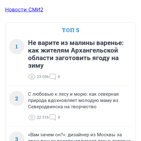
Новости СМИ2
ТОП 5
Не варите из малины варенье:
1
как жителям Архангельской
области заготовить ягоду на
зиму
23 036
4
С любовью к лесу и морю: как северная
2
природа вдохновляет молодую маму из
Северодвинска на творчество
22 516
4
«Вам зачем он?»: дизайнер из Москвы за
3