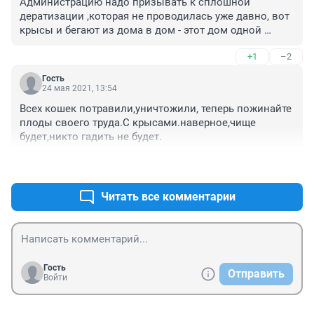
Администрацию надо призывать к сплошной 
дератизации ,которая не проводилась уже давно, вот 
крысы и бегают из дома в дом - этот дом одной 
управляйки, а рядом других, у всех договоры с 
+1
–2
разными компаниями на дератизацию. Заварка 
мусоропроводов здесь ни при чем, не надо 
Гость
выворачивать. Десятки домов заварили их и не 
24 мая 2021, 13:54
мучаются теперь с крысами. И спасибо добрым 
Всех кошек потравили,уничтожили, теперь пожинайте 
жильцам, подкармливающих "кошечек", создающих 
плоды своего труда.С крысами.наверное,чище 
дополнительную кормовую базу для грызунов
будет,никто гадить не будет.
+1
–0
Читать все комментарии
Гость
Отправить
Войти