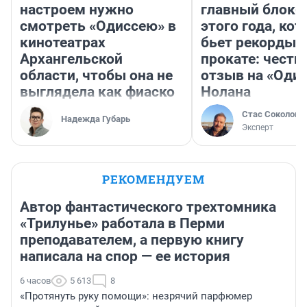
настроем нужно
главный блокб
смотреть «Одиссею» в
этого года, ко
кинотеатрах
бьет рекорды 
Архангельской
прокате: честн
области, чтобы она не
отзыв на «Оди
выглядела как фиаско
Нолана
Стас Соколов
Надежда Губарь
Эксперт
РЕКОМЕНДУЕМ
Автор фантастического трехтомника
«Трилунье» работала в Перми
преподавателем, а первую книгу
написала на спор — ее история
6 часов
5 613
8
«Протянуть руку помощи»: незрячий парфюмер