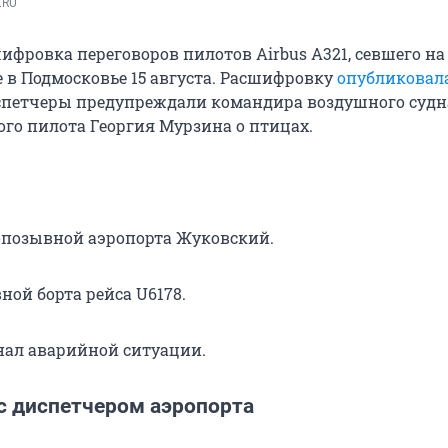
.RU
ифровка переговоров пилотов Airbus A321, севшего на
е в Подмосковье 15 августа. Расшифровку
опубликовала
испетчеры предупреждали командира воздушного суд
ого пилота Георгия Мурзина о птицах.
опозывной аэропорта Жуковский.
ной борта рейса U6178.
ал аварийной ситуации.
с диспетчером аэропорта