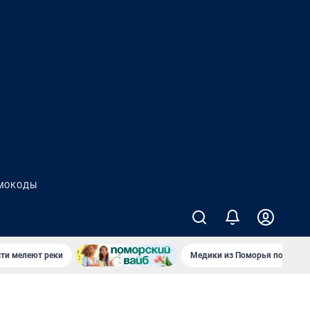
МОКОДЫ
сти мелеют реки
Медики из Поморья поехали 