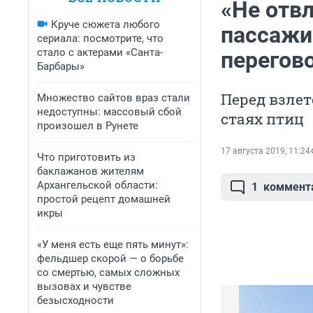
«Не отвл
Круче сюжета любого
пассажи
сериала: посмотрите, что
стало с актерами «Санта-
перегов
Барбары»
Перед взле
Множество сайтов враз стали
недоступны: массовый сбой
стаях птиц
произошел в Рунете
17 августа 2019, 11:24
Что приготовить из
баклажанов жителям
Архангельской области:
1
коммент
простой рецепт домашней
икры
«У меня есть еще пять минут»:
фельдшер скорой — о борьбе
со смертью, самых сложных
вызовах и чувстве
безысходности