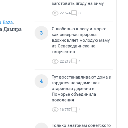
заготовить ягоду на зиму
22 574
3
 Baza
.
на Дамира
С любовью к лесу и морю:
3
как северная природа
вдохновляет молодую маму
из Северодвинска на
творчество
22 213
4
Тут восстанавливают дома и
4
гордятся нарядами: как
старинная деревня в
Поморье объединила
поколения
16 757
4
Только знатокам советского