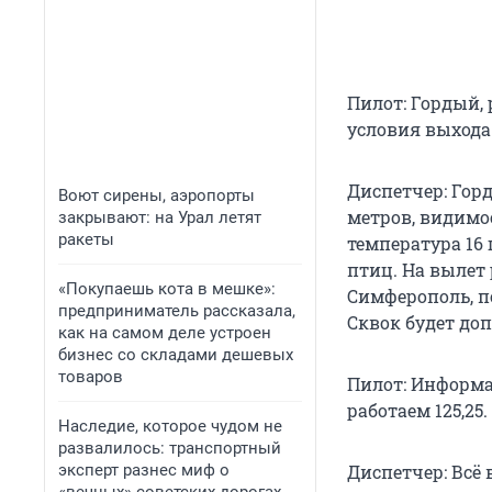
Пилот: Гордый, 
условия выхода
Диспетчер: Горды
Воют сирены, аэропорты
метров, видимос
закрывают: на Урал летят
ракеты
температура 16 
птиц. На вылет 
«Покупаешь кота в мешке»:
Симферополь, по
предприниматель рассказала,
Сквок будет до
как на самом деле устроен
бизнес со складами дешевых
товаров
Пилот: Информац
работаем 125,25
Наследие, которое чудом не
развалилось: транспортный
эксперт разнес миф о
Диспетчер: Всё 