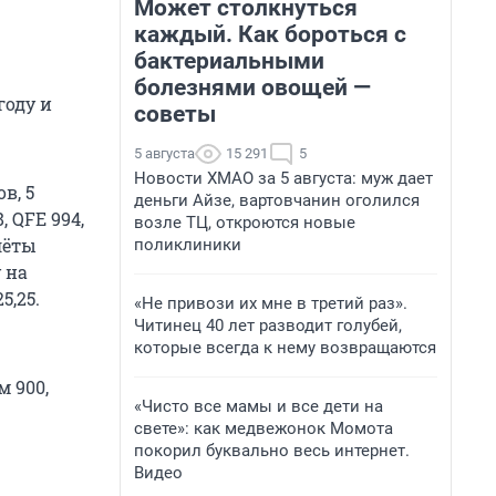
Может столкнуться
каждый. Как бороться с
бактериальными
болезнями овощей —
году и
советы
5 августа
15 291
5
Новости ХМАО за 5 августа: муж дает
в, 5
деньги Айзе, вартовчанин оголился
 QFE 994,
возле ТЦ, откроются новые
лёты
поликлиники
 на
5,25.
«Не привози их мне в третий раз».
Читинец 40 лет разводит голубей,
которые всегда к нему возвращаются
м 900,
«Чисто все мамы и все дети на
свете»: как медвежонок Момота
покорил буквально весь интернет.
Видео