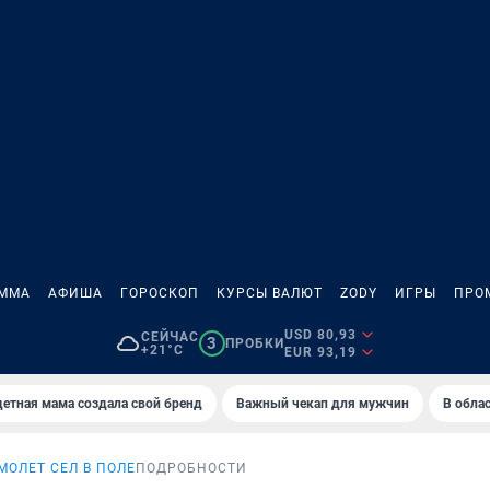
АММА
АФИША
ГОРОСКОП
КУРСЫ ВАЛЮТ
ZODY
ИГРЫ
ПРО
USD 80,93
СЕЙЧАС
3
ПРОБКИ
+21°C
EUR 93,19
етная мама создала свой бренд
Важный чекап для мужчин
В обла
МОЛЕТ СЕЛ В ПОЛЕ
ПОДРОБНОСТИ