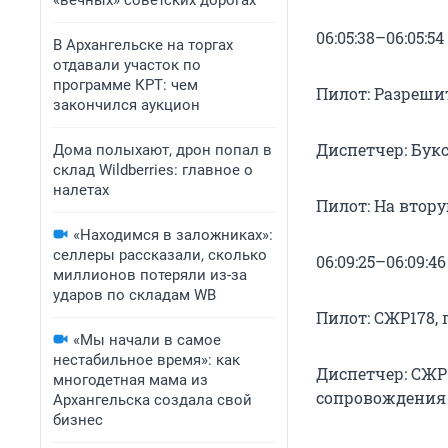
«вечных» советских дорогах
06:05:38–06:05:54
В Архангельске на торгах
отдавали участок по
программе КРТ: чем
Пилот: Разрешит
закончился аукцион
Диспетчер: Букс
Дома полыхают, дрон попал в
склад Wildberries: главное о
налетах
Пилот: На втору
«Находимся в заложниках»:
селлеры рассказали, сколько
06:09:25–06:09:46
миллионов потеряли из-за
ударов по складам WB
Пилот: СЖР178, 
«Мы начали в самое
нестабильное время»: как
Диспетчер: СЖР
многодетная мама из
сопровождения 
Архангельска создала свой
бизнес