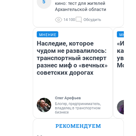
5
кино: тест для жителей
Архангельской области
14 100
Обсудить
МНЕНИЕ
МНЕНИ
Наследие, которое
«Идеа
чудом не развалилось:
каким
транспортный эксперт
увиде
разнес миф о «вечных»
Моск
советских дорогах
Олег Арефьев
Блогер, предприниматель,
владелец в транспортном
бизнесе
РЕКОМЕНДУЕМ