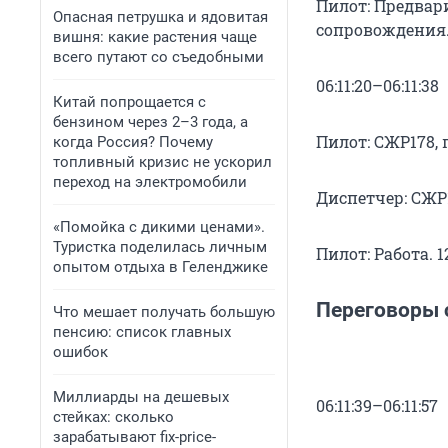
Пилот: Предвар
Опасная петрушка и ядовитая
сопровождения
вишня: какие растения чаще
всего путают со съедобными
06:11:20–06:11:38
Китай попрощается с
бензином через 2–3 года, а
Пилот: СЖР178,
когда Россия? Почему
топливный кризис не ускорил
переход на электромобили
Диспетчер: СЖР1
«Помойка с дикими ценами».
Туристка поделилась личным
Пилот: Работа. 1
опытом отдыха в Геленджике
Переговоры 
Что мешает получать большую
пенсию: список главных
ошибок
Миллиарды на дешевых
06:11:39–06:11:57
стейках: сколько
зарабатывают fix-price-