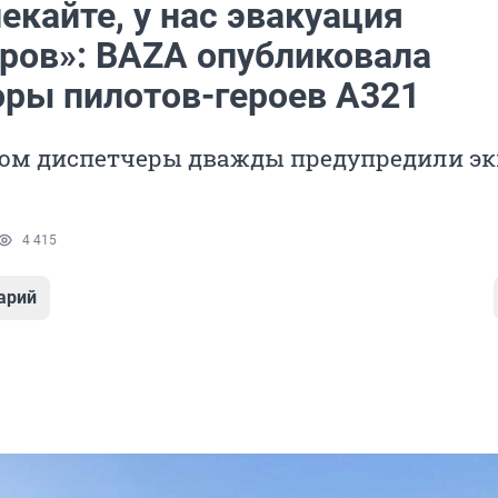
екайте, у нас эвакуация
ров»: BAZA опубликовала
оры пилотов-героев A321
том диспетчеры дважды предупредили эк
4 415
арий