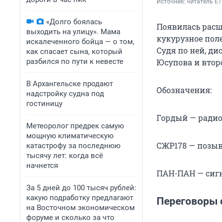
Источник: 
читатель E1
«Долго боялась
Появилась расш
выходить на улицу». Мама
кукурузное пол
искалеченного бойца — о том,
Судя по ней, д
как спасает сына, который
разбился по пути к невесте
Юсупова и втор
В Архангельске продают
Обозначения:
надстройку судна под
гостиницу
Гордый — ради
Метеоролог предрек самую
мощную климатическую
СЖР178 — позыв
катастрофу за последнюю
тысячу лет: когда всё
начнется
ПАН-ПАН — сигн
За 5 дней до 100 тысяч рублей:
какую подработку предлагают
Переговоры 
на Восточном экономическом
форуме и сколько за что