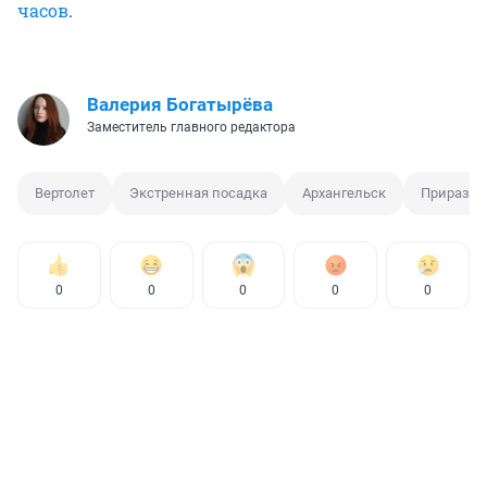
часов
.
Валерия Богатырёва
Заместитель главного редактора
Вертолет
Экстренная посадка
Архангельск
Приразл
0
0
0
0
0