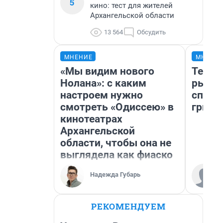
5
кино: тест для жителей
Архангельской области
13 564
Обсудить
МНЕНИЕ
МНЕНИ
«Мы видим нового
Тепер
Нолана»: с каким
рыжик
настроем нужно
спосо
смотреть «Одиссею» в
грибо
кинотеатрах
Архангельской
области, чтобы она не
выглядела как фиаско
Надежда Губарь
РЕКОМЕНДУЕМ