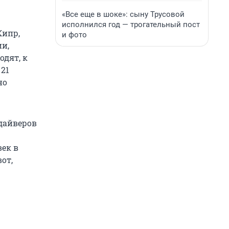
«Все еще в шоке»: сыну Трусовой
исполнился год — трогательный пост
Кипр,
и фото
ии,
одят, к
 21
но
дайверов
век в
от,