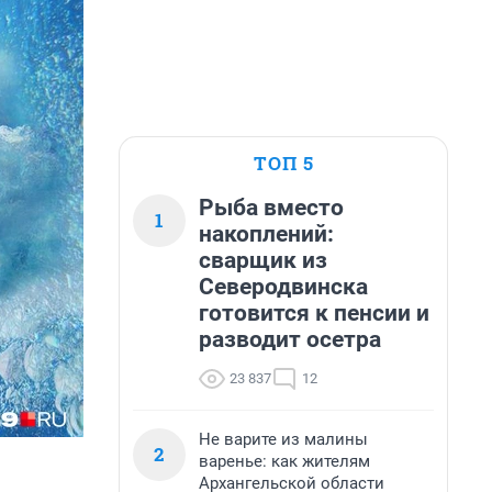
ТОП 5
Рыба вместо
1
накоплений:
сварщик из
Северодвинска
готовится к пенсии и
разводит осетра
23 837
12
Не варите из малины
2
варенье: как жителям
Архангельской области