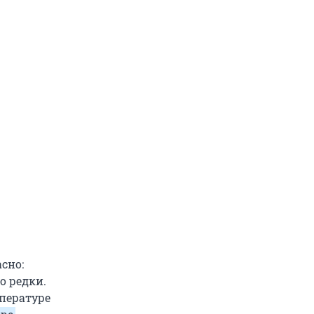
сно:
о редки.
мпературе