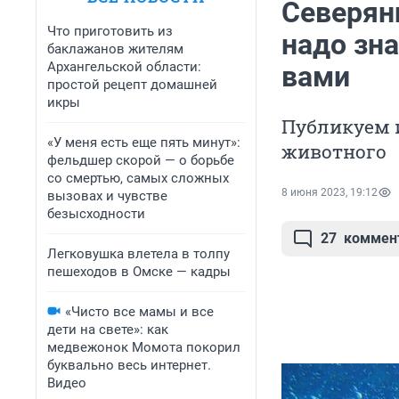
Северяни
Что приготовить из
надо зна
баклажанов жителям
Архангельской области:
вами
простой рецепт домашней
икры
Публикуем и
«У меня есть еще пять минут»:
животного
фельдшер скорой — о борьбе
со смертью, самых сложных
8 июня 2023, 19:12
вызовах и чувстве
безысходности
27
коммен
Легковушка влетела в толпу
пешеходов в Омске — кадры
«Чисто все мамы и все
дети на свете»: как
медвежонок Момота покорил
буквально весь интернет.
Видео