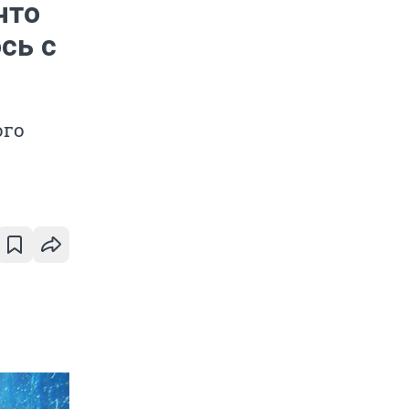
что
сь с
ого