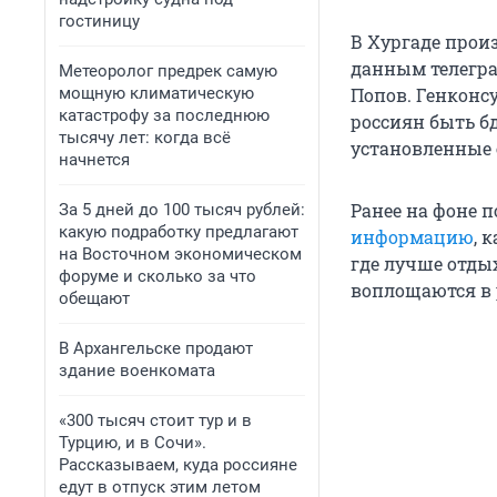
гостиницу
В Хургаде прои
данным телегра
Метеоролог предрек самую
мощную климатическую
Попов. Генконс
катастрофу за последнюю
россиян быть б
тысячу лет: когда всё
установленные 
начнется
Ранее на фоне 
За 5 дней до 100 тысяч рублей:
какую подработку предлагают
информацию
, 
на Восточном экономическом
где лучше отдых
форуме и сколько за что
воплощаются в 
обещают
В Архангельске продают
здание военкомата
«300 тысяч стоит тур и в
Турцию, и в Сочи».
Рассказываем, куда россияне
едут в отпуск этим летом