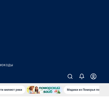
МОКОДЫ
сти мелеют реки
Медики из Поморья поехали 