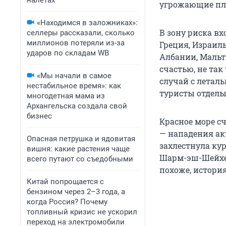
налетах
угрожающие пла
«Находимся в заложниках»:
В зону риска в
селлеры рассказали, сколько
миллионов потеряли из-за
Греция, Израил
ударов по складам WB
Албании, Мальт
счастью, не так
«Мы начали в самое
случай с летал
нестабильное время»: как
туристы отделы
многодетная мама из
Архангельска создала свой
бизнес
Красное море с
— нападения ак
Опасная петрушка и ядовитая
захлестнула кур
вишня: какие растения чаще
Шарм-эш-Шейхе:
всего путают со съедобными
похоже, история
Китай попрощается с
бензином через 2–3 года, а
когда Россия? Почему
топливный кризис не ускорил
переход на электромобили