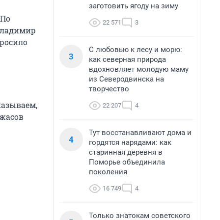
заготовить ягоду на зиму
 По
22 571
3
Владимир
просило
С любовью к лесу и морю:
3
как северная природа
вдохновляет молодую маму
из Северодвинска на
творчество
казываем,
22 207
4
ужасов
Тут восстанавливают дома и
4
гордятся нарядами: как
старинная деревня в
Поморье объединила
поколения
16 749
4
Только знатокам советского