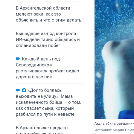
В Архангельской области
мелеют реки: как это
объяснить и что с этим делать
Вышедшие из-под контроля
ИИ-модели тайно общались и
спланировали побег
Каждый день под
Северодвинском
растягиваются пробки: видео
дороги в час пик
«Долго боялась
выходить на улицу». Мама
искалеченного бойца — о том,
как спасает сына, который
разбился по пути к невесте
Акула убила северянин
В Архангельске продают
Источник: 
Мария Рома
надстройку судна под