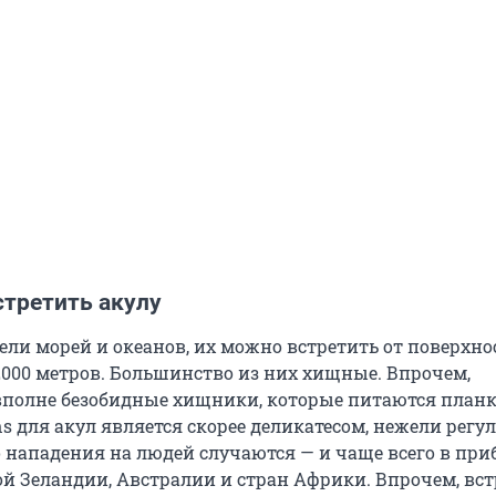
стретить акулу
ели морей и океанов, их можно встретить от поверхно
2000 метров. Большинство из них хищные. Впрочем,
вполне безобидные хищники, которые питаются план
ns для акул является скорее деликатесом, нежели рег
 нападения на людей случаются — и чаще всего в пр
ой Зеландии, Австралии и стран Африки. Впрочем, вс