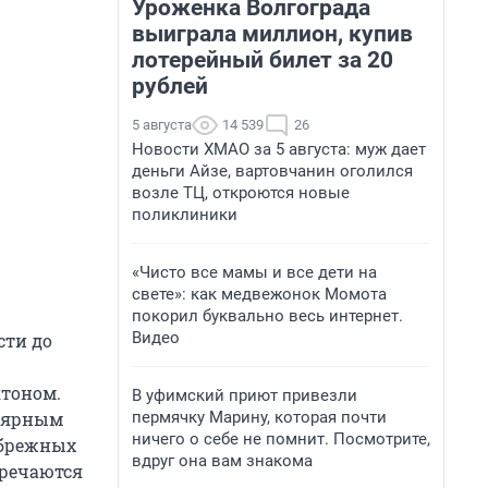
Уроженка Волгограда
выиграла миллион, купив
лотерейный билет за 20
рублей
5 августа
14 539
26
Новости ХМАО за 5 августа: муж дает
деньги Айзе, вартовчанин оголился
возле ТЦ, откроются новые
поликлиники
«Чисто все мамы и все дети на
свете»: как медвежонок Момота
покорил буквально весь интернет.
Видео
сти до
ктоном.
В уфимский приют привезли
пермячку Марину, которая почти
улярным
ничего о себе не помнит. Посмотрите,
ибрежных
вдруг она вам знакома
тречаются