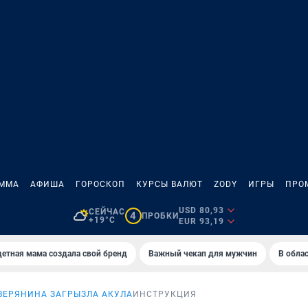
АММА
АФИША
ГОРОСКОП
КУРСЫ ВАЛЮТ
ZODY
ИГРЫ
ПРО
USD 80,93
СЕЙЧАС
4
ПРОБКИ
+19°C
EUR 93,19
етная мама создала свой бренд
Важный чекап для мужчин
В обла
ВЕРЯНИНА ЗАГРЫЗЛА АКУЛА
ИНСТРУКЦИЯ