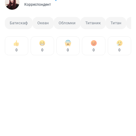
Корреспондент
Батискаф
Океан
Обломки
Титаник
Титан
По
0
0
0
0
0