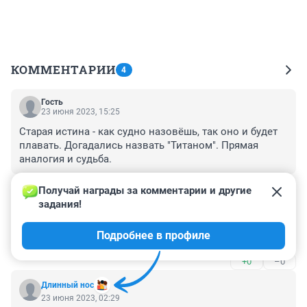
КОММЕНТАРИИ
4
Гость
23 июня 2023, 15:25
Старая истина - как судно назовёшь, так оно и будет 
плавать. Догадались назвать "Титаном". Прямая 
аналогия и судьба.
+0
–0
Получай награды за комментарии и другие 
задания!
Гость
23 июня 2023, 07:36
Подробнее в профиле
У богатых свои причуды.
+0
–0
Длинный нос
23 июня 2023, 02:29