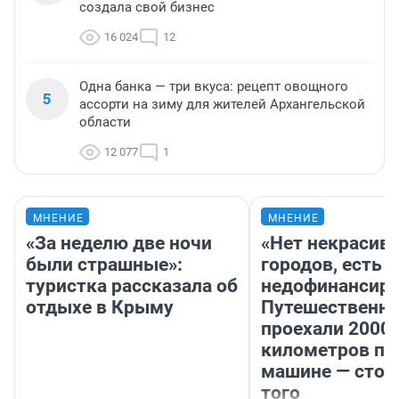
создала свой бизнес
16 024
12
Одна банка — три вкуса: рецепт овощного
5
ассорти на зиму для жителей Архангельской
области
12 077
1
МНЕНИЕ
МНЕНИЕ
«За неделю две ночи
«Нет некрасив
были страшные»:
городов, есть
туристка рассказала об
недофинансиро
отдыхе в Крыму
Путешественн
проехали 2000
километров по 
машине — стои
того