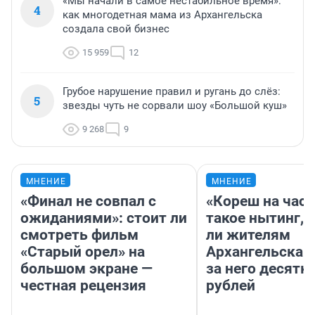
«Мы начали в самое нестабильное время»:
4
как многодетная мама из Архангельска
создала свой бизнес
15 959
12
Грубое нарушение правил и ругань до слёз:
5
звезды чуть не сорвали шоу «Большой куш»
9 268
9
МНЕНИЕ
МНЕНИЕ
«Финал не совпал с
«Кореш на час»
ожиданиями»: стоит ли
такое нытинг, 
смотреть фильм
ли жителям
«Старый орел» на
Архангельска 
большом экране —
за него десятк
честная рецензия
рублей