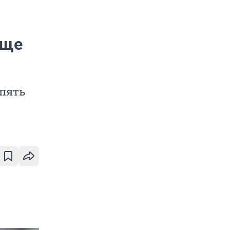
еще
 пять