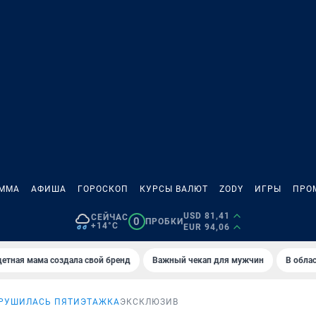
АММА
АФИША
ГОРОСКОП
КУРСЫ ВАЛЮТ
ZODY
ИГРЫ
ПРО
USD 81,41
СЕЙЧАС
0
ПРОБКИ
+14°C
EUR 94,06
етная мама создала свой бренд
Важный чекап для мужчин
В обла
РУШИЛАСЬ ПЯТИЭТАЖКА
ЭКСКЛЮЗИВ