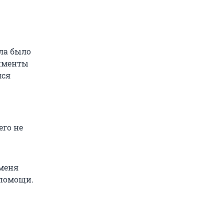
ала было
лименты
лся
его не
 меня
 помощи.