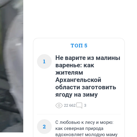
ТОП 5
Не варите из малины
1
варенье: как
жителям
Архангельской
области заготовить
ягоду на зиму
22 662
3
С любовью к лесу и морю:
2
как северная природа
вдохновляет молодую маму