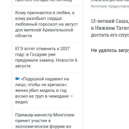
Спасатели достали Са
Источник: 
предоставл
Кому признаются в любви, а
кому разобьют сердце:
13-летний Саша
любовный гороскоп на август
в Нижнем Тагиле
для жителей Архангельской
достать его спу
области
ЕГЭ хотят отменить к 2027
Не удалось загр
году: в Госдуме уже
придумали замену. Новости 6
августа
«Подушкой надавил на
лицо, чтобы не кричала»:
жених убил модель и год
возил ее труп в чемодане —
видео
Премьер‑министр Монголии
примет участие в
экономическом форуме во