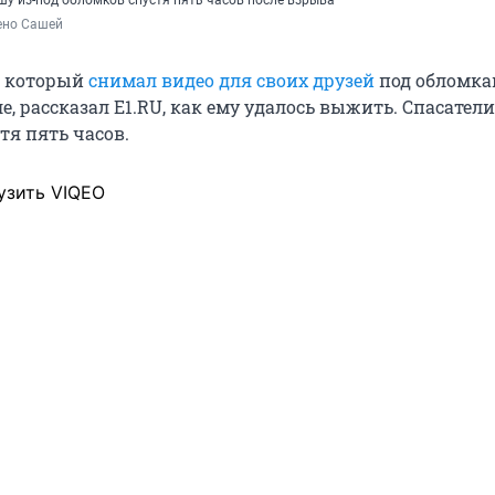
шу из-под обломков спустя пять часов после взрыва
ено Сашей
, который
снимал видео для своих друзей
под обломка
, рассказал E1.RU, как ему удалось выжить. Спасател
стя пять часов.
узить VIQEO