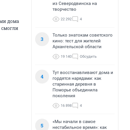
из Северодвинска на
творчество
22 292
4
ми дома
и смогли
Только знатокам советского
3
кино: тест для жителей
Архангельской области
19 140
Обсудить
Тут восстанавливают дома и
4
гордятся нарядами: как
старинная деревня в
Поморье объединила
поколения
16 898
4
«Мы начали в самое
5
нестабильное время»: как