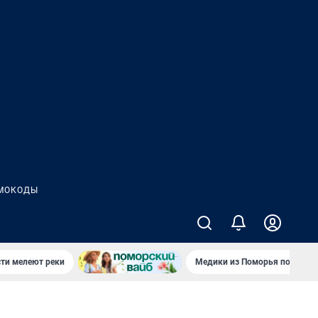
МОКОДЫ
сти мелеют реки
Медики из Поморья поехали 