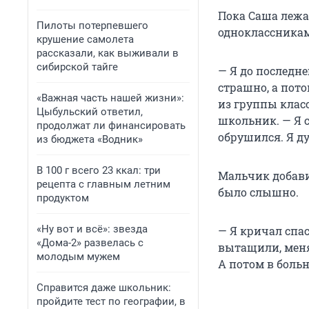
Пока Саша лежа
Пилоты потерпевшего
одноклассникам
крушение самолета
рассказали, как выживали в
сибирской тайге
— Я до последне
страшно, а пот
«Важная часть нашей жизни»:
из группы класс
Цыбульский ответил,
школьник. — Я с
продолжат ли финансировать
обрушился. Я д
из бюджета «Водник»
В 100 г всего 23 ккал: три
Мальчик добавил
рецепта с главным летним
было слышно.
продуктом
«Ну вот и всё»: звезда
— Я кричал спас
«Дома-2» развелась с
вытащили, меня
молодым мужем
А потом в боль
Справится даже школьник:
пройдите тест по географии, в