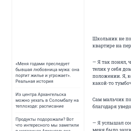
Школьник не по
квартире на пер
— Я так понял, 
«Меня годами преследует
телик у себя до
бывшая любовница мужа: она
портит жилье и угрожает».
положении. Я, к
Реальная история
какой-то тумбоч
Из центра Архангельска
Сам мальчик поч
можно уехать в Соломбалу на
благодаря увед
теплоходе: расписание
Продукты подорожали? Вот
— Я услышал соо
что интересного мы заметили
меня было защит