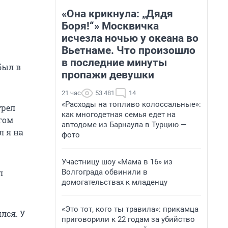
«Она крикнула: „Дядя
Боря!“» Москвичка
исчезла ночью у океана во
Вьетнаме. Что произошло
в последние минуты
был в
пропажи девушки
21 час
53 481
14
«Расходы на топливо колоссальные»:
трел
как многодетная семья едет на
угом
автодоме из Барнаула в Турцию —
л я на
фото
Участницу шоу «Мама в 16» из
Волгограда обвинили в
л
домогательствах к младенцу
«Это тот, кого ты травила»: прикамца
лся. У
приговорили к 22 годам за убийство