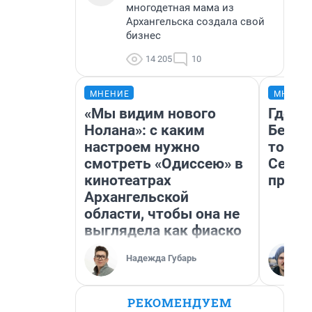
многодетная мама из
Архангельска создала свой
бизнес
14 205
10
МНЕНИЕ
МНЕНИ
«Мы видим нового
Где о
Нолана»: с каким
Белом
настроем нужно
точки
смотреть «Одиссею» в
Север
кинотеатрах
преде
Архангельской
области, чтобы она не
выглядела как фиаско
Надежда Губарь
РЕКОМЕНДУЕМ