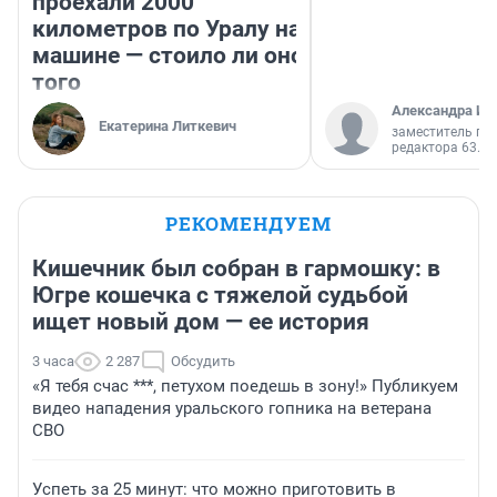
проехали 2000
километров по Уралу на
машине — стоило ли оно
того
Александра Ис
Екатерина Литкевич
заместитель гл
редактора 63.RU
РЕКОМЕНДУЕМ
Кишечник был собран в гармошку: в
Югре кошечка с тяжелой судьбой
ищет новый дом — ее история
3 часа
2 287
Обсудить
«Я тебя счас ***, петухом поедешь в зону!» Публикуем
видео нападения уральского гопника на ветерана
СВО
Успеть за 25 минут: что можно приготовить в