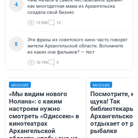
«Мы начали в самое нестабильное время»:
4
как многодетная мама из Архангельска
создала свой бизнес
15 530
12
Эти фразы из советского кино часто говорят
5
жители Архангельской области. Вспомните
из каких они фильмов? — тест
10 759
3
МНЕНИЕ
МНЕНИЕ
«Мы видим нового
Посмотрите, к
Нолана»: с каким
щука! Так
настроем нужно
библиотекарь 
смотреть «Одиссею» в
Архангельской
кинотеатрах
отдыхает от ра
Архангельской
рыбалке