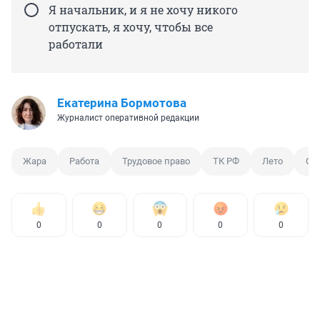
Я начальник, и я не хочу никого
отпускать, я хочу, чтобы все
работали
Екатерина Бормотова
Журналист оперативной редакции
Жара
Работа
Трудовое право
ТК РФ
Лето
От
0
0
0
0
0