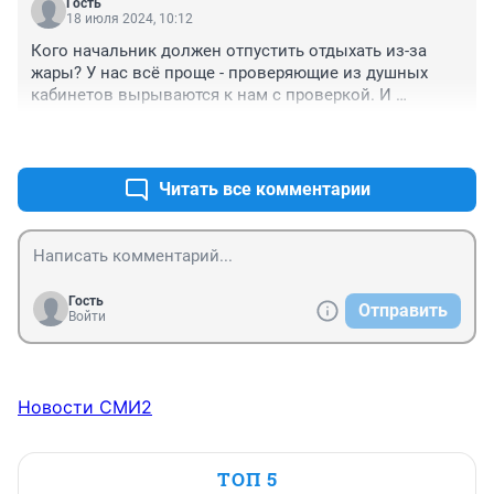
Гость
18 июля 2024, 10:12
Кого начальник должен отпустить отдыхать из-за 
жары? У нас всё проще - проверяющие из душных 
кабинетов вырываются к нам с проверкой. И 
приличие соблюдено, и себе на пользу. И только мы, 
+0
–0
рядовые рабочаги, в поте лица и в мыле пашем в 
душной робе и сапогах. Белые каски приехали к 
красным и оранжевым в гости. ))
Читать все комментарии
Гость
Отправить
Войти
Новости СМИ2
ТОП 5