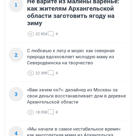
Не варите из малины варенье:
1
как жителям Архангельской
области заготовить ягоду на
зиму
22 854
4
С любовью к лесу и морю: как северная
2
природа вдохновляет молодую маму из
Северодвинска на творчество
22 399
4
«Вам зачем он?»: дизайнер из Москвы за
3
свои деньги восстанавливает дом в деревне
Архангельской области
18 058
8
«Мы начали в самое нестабильное время»:
4
как многодетная мама из Архангельска