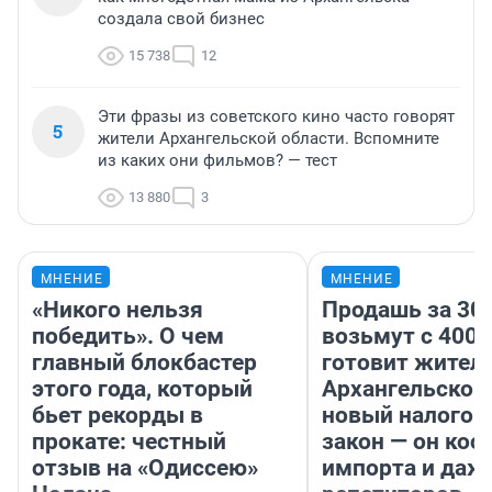
создала свой бизнес
15 738
12
Эти фразы из советского кино часто говорят
5
жители Архангельской области. Вспомните
из каких они фильмов? — тест
13 880
3
МНЕНИЕ
МНЕНИЕ
«Никого нельзя
Продашь за 300
победить». О чем
возьмут с 4000
главный блокбастер
готовит жител
этого года, который
Архангельской
бьет рекорды в
новый налого
прокате: честный
закон — он кос
отзыв на «Одиссею»
импорта и даж