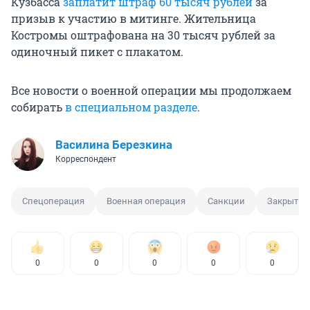
Кузбасса
заплатит штраф 60 тысяч рублей
за
призыв к участию в митинге. Жительница
Костромы оштрафована на 30 тысяч рублей за
одиночный пикет с плакатом.
Все новости о военной операции мы продолжаем
собирать
в специальном разделе
.
Василина Березкина
Корреспондент
Спецоперация
Военная операция
Санкции
Закрытие
0
0
0
0
0