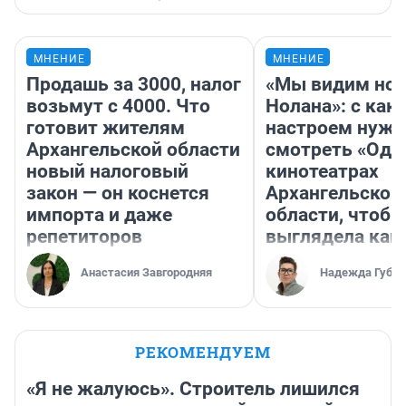
МНЕНИЕ
МНЕНИЕ
Продашь за 3000, налог
«Мы видим нов
возьмут с 4000. Что
Нолана»: с как
готовит жителям
настроем нужн
Архангельской области
смотреть «Оди
новый налоговый
кинотеатрах
закон — он коснется
Архангельской
импорта и даже
области, чтобы
репетиторов
выглядела как
Анастасия Завгородняя
Надежда Губар
РЕКОМЕНДУЕМ
«Я не жалуюсь». Строитель лишился