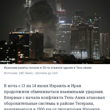
Иранские ракеты попали в 50-ти этажное здание в Тель-авиве
Источник: 
ABC News / abcnews.go.com
В ночь с 13 на 14 июня Израиль и Иран
продолжили обмениваться взаимными ударами.
Впервые с начала конфликта Тель-Авив атаковал
оборонительные системы в районе Тегерана,
находящегося в
1500 км
от территории Израиля,