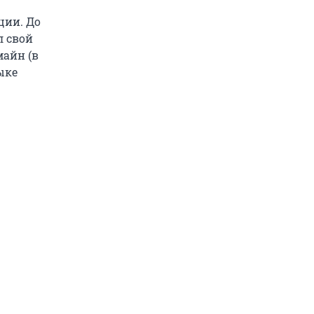
ции. До
л свой
майн (в
ыке