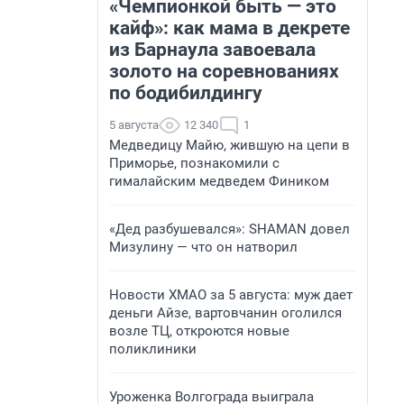
«Чемпионкой быть — это
кайф»: как мама в декрете
из Барнаула завоевала
золото на соревнованиях
по бодибилдингу
5 августа
12 340
1
Медведицу Майю, жившую на цепи в
Приморье, познакомили с
гималайским медведем Фиником
«Дед разбушевался»: SHAMAN довел
Мизулину — что он натворил
Новости ХМАО за 5 августа: муж дает
деньги Айзе, вартовчанин оголился
возле ТЦ, откроются новые
поликлиники
Уроженка Волгограда выиграла