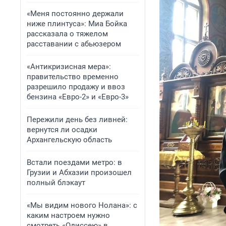
«Меня постоянно держали
ниже плинтуса»: Миа Бойка
рассказала о тяжелом
расставании с абьюзером
«Антикризисная мера»:
правительство временно
разрешило продажу и ввоз
бензина «Евро-2» и «Евро-3»
Пережили день без ливней:
вернутся ли осадки
Архангельскую область
Встали поездами метро: в
Грузии и Абхазии произошел
полный блэкаут
«Мы видим нового Нолана»: с
каким настроем нужно
смотреть «Одиссею» в