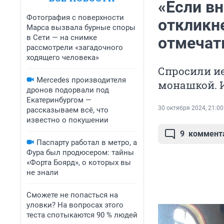
«Если вн
Фотография с поверхности
откликне
Марса вызвала бурные споры
в Сети — на снимке
отмечат
рассмотрели «загадочного
ходящего человека»
Спросили и
Mercedes производителя
монашкой. И
дронов подорвали под
Екатеринбургом —
30 октября 2024, 21:00
рассказываем всё, что
известно о покушении
9
коммент
Паспарту работал в метро, а
Фура был продюсером: тайны
«Форта Боярд», о которых вы
не знали
Сможете не попасться на
уловки? На вопросах этого
теста спотыкаются 90 % людей