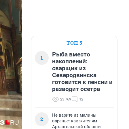
ТОП 5
Рыба вместо
1
накоплений:
сварщик из
Северодвинска
готовится к пенсии и
разводит осетра
23 769
12
Не варите из малины
2
варенье: как жителям
Архангельской области