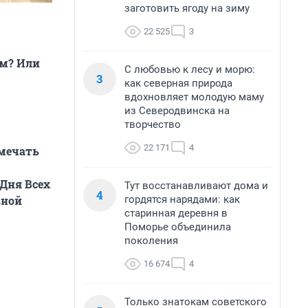
заготовить ягоду на зиму
22 525
3
ом? Или
С любовью к лесу и морю:
3
как северная природа
вдохновляет молодую маму
из Северодвинска на
творчество
22 171
4
тмечать
 Дня Всех
Тут восстанавливают дома и
4
гордятся нарядами: как
вной
старинная деревня в
Поморье объединила
поколения
16 674
4
Только знатокам советского