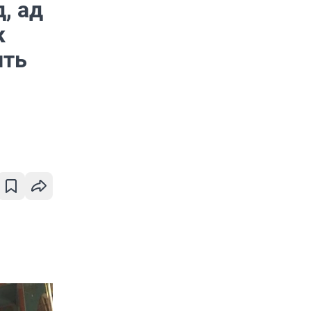
, ад
к
ить