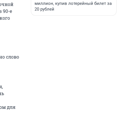
миллион, купив лотерейный билет за
точной
20 рублей
 90-е
кого
но слово
я,
нь
цом для