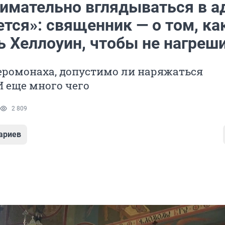
имательно вглядываться в ад
тся»: священник — о том, ка
ь Хеллоуин, чтобы не нагреш
еромонаха, допустимо ли наряжаться
 еще много чего
2 809
ариев