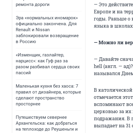
— Это действит
ремонта дороги
Европе и на тер
Эра «нормальных иномарок»
годы. Раньше о 
официально закончена. Для
языка в школах
Renault и Nissan
заблокировали возвращение
в Россию
— Можно ли ве
«Изменщик, газлайтер,
— Давайте снач
нарцисс»: как Гуф раз за
hell (англ. — ад
разом разбивал сердца своих
пассий
назывался Днем
Маленькая кухня без хаоса: 7
В католической 
правил от дизайнера, которые
отмечается этот
сделают пространство
вспоминают все
просторнее
церковью за их
Путешествуем севернее
подражания. В п
Архангельска: как добраться
выпадает на 31 
на теплоходе до Реушеньги и