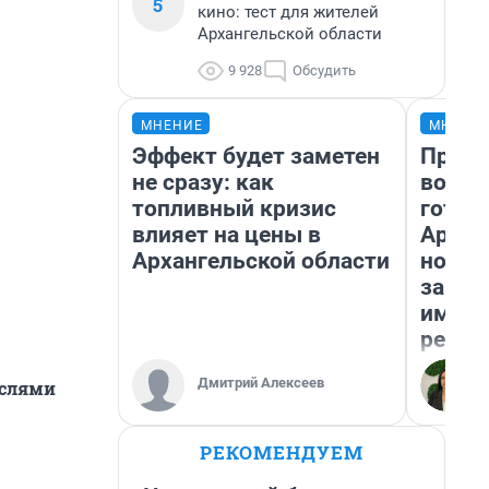
5
кино: тест для жителей
Архангельской области
9 928
Обсудить
МНЕНИЕ
МНЕНИ
Эффект будет заметен
Прода
не сразу: как
возьм
топливный кризис
готов
влияет на цены в
Архан
Архангельской области
новый
закон
импор
репет
Дмитрий Алексеев
ыслями
РЕКОМЕНДУЕМ