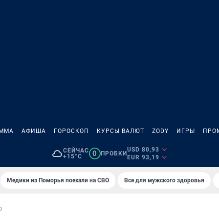
АММА
АФИША
ГОРОСКОП
КУРСЫ ВАЛЮТ
ZODY
ИГРЫ
ПРО
USD 80,93
СЕЙЧАС
0
ПРОБКИ
+15°C
EUR 93,19
Медики из Поморья поехали на СВО
Все для мужского здоровья
Ю