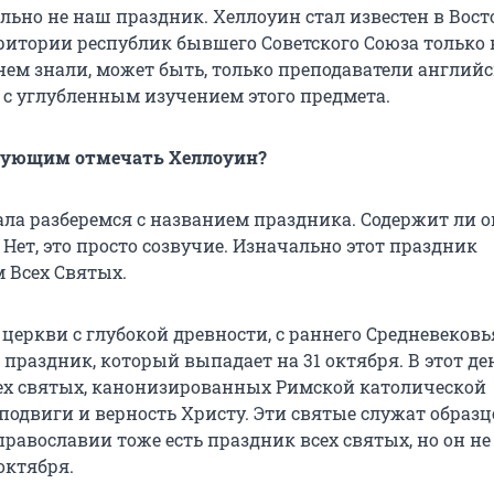
ельно не наш праздник. Хеллоуин стал известен в Вос
ритории республик бывшего Советского Союза только в
нем знали, может быть, только преподаватели английс
 с углубленным изучением этого предмета.
рующим отмечать Хеллоуин?
ала разберемся с названием праздника. Содержит ли о
)? Нет, это просто созвучие. Изначально этот праздник
 Всех Святых.
церкви с глубокой древности, с раннего Средневековь
 праздник, который выпадает на 31 октября. В этот де
х святых, канонизированных Римской католической
 подвиги и верность Христу. Эти святые служат образ
равославии тоже есть праздник всех святых, но он не
октября.