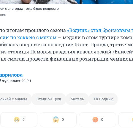
е» в снегопад тоже было непросто
шин
по итогам прошлого сезона
«Водник» стал бронзовым 
сии по хоккею с мячом
— медали в этом турнире кома
билась впервые за последние 15 лет. Правда, третье м
м из столицы Поморья разделил красноярский «Енисей»
 не смогли провести финальные розыгрыши чемпиона
аврилова
 журналист 29.RU
оккей с мячом
Стадион Труд
Метель
ХК Водник
0
0
0