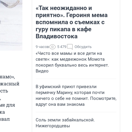
«Так неожиданно и
приятно». Героиня мема
вспомнила о съемках с
гуру пикапа в кафе
Владивостока
9 часов
5 479
Обсудить
«Чисто все мамы и все дети на
свете»: как медвежонок Момота
покорил буквально весь интернет.
Видео
намо»,
 Ужасный
В уфимский приют привезли
есть
пермячку Марину, которая почти
,
ничего о себе не помнит. Посмотрите,
вдруг она вам знакома
ме для
ка
овал
Соль земли забайкальской.
Нижегородцевы