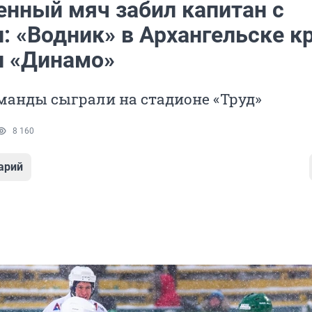
енный мяч забил капитан с
: «Водник» в Архангельске к
л «Динамо»
манды сыграли на стадионе «Труд»
8 160
арий