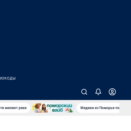
МОКОДЫ
сти мелеют реки
Медики из Поморья поехали 