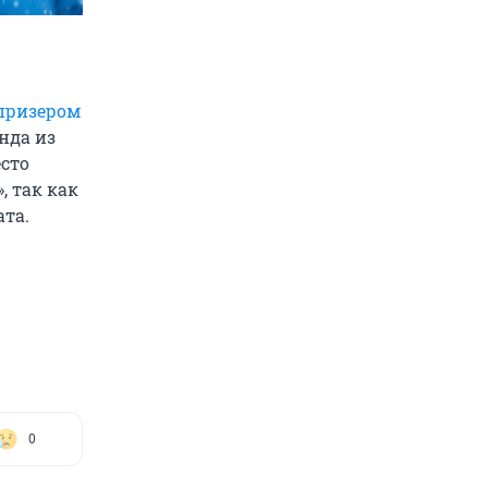
призером
нда из
есто
, так как
та.
0