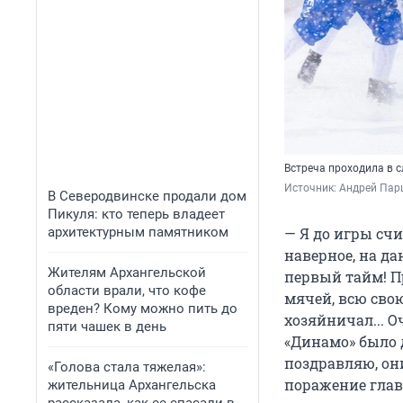
Встреча проходила в 
Источник: 
Андрей Пар
В Северодвинске продали дом
Пикуля: кто теперь владеет
архитектурным памятником
— Я до игры сч
наверное, на д
Жителям Архангельской
первый тайм! Пр
области врали, что кофе
мячей, всю свою
вреден? Кому можно пить до
хозяйничал... О
пяти чашек в день
«Динамо» было 
поздравляю, он
«Голова стала тяжелая»:
поражение глав
жительница Архангельска