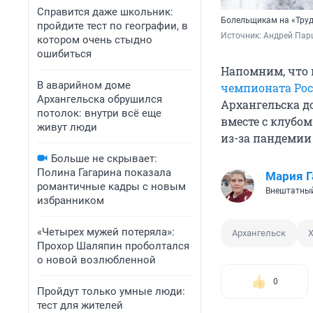
Справится даже школьник:
Болельщикам на «Труд
пройдите тест по географии, в
Источник: 
Андрей Пар
котором очень стыдно
ошибиться
Напомним, что 
В аварийном доме
чемпионата Рос
Архангельска обрушился
Архангельска до
потолок: внутри всё еще
вместе с клубо
живут люди
из-за пандемии
Больше не скрывает:
Полина Гагарина показала
Мария Г
романтичные кадры с новым
Внештатный
избранником
«Четырех мужей потеряла»:
Архангельск
Х
Прохор Шаляпин проболтался
о новой возлюбленной
0
Пройдут только умные люди:
тест для жителей