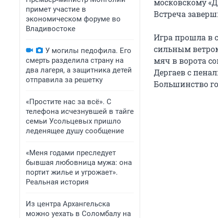
московскому «Д
примет участие в
Встреча заверши
экономическом форуме во
Владивостоке
Игра прошла в 
сильным ветром
У могилы педофила. Его
мяч в ворота с
смерть разделила страну на
два лагеря, а защитника детей
Дергаев с пенал
отправила за решетку
Большинство го
«Простите нас за всё». С
телефона исчезнувшей в тайге
семьи Усольцевых пришло
леденящее душу сообщение
«Меня годами преследует
бывшая любовница мужа: она
портит жилье и угрожает».
Реальная история
Из центра Архангельска
можно уехать в Соломбалу на