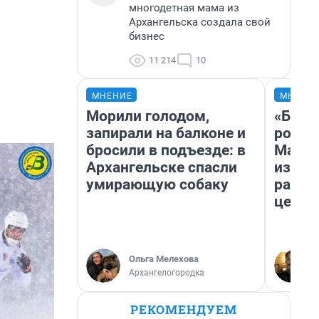
многодетная мама из
Архангельска создала свой
бизнес
11 214
10
МНЕНИЕ
МНЕНИ
Морили голодом,
«Буде
запирали на балконе и
робот
бросили в подъезде: в
Матри
Архангельске спасли
из Ар
умирающую собаку
расск
церкв
Ольга Мелехова
Архангелогородка
РЕКОМЕНДУЕМ