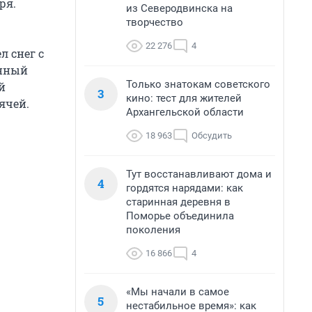
ря.
из Северодвинска на
творчество
22 276
4
л снег с
енный
Только знатокам советского
й
3
кино: тест для жителей
ячей.
Архангельской области
18 963
Обсудить
Тут восстанавливают дома и
4
гордятся нарядами: как
старинная деревня в
Поморье объединила
поколения
16 866
4
«Мы начали в самое
5
нестабильное время»: как