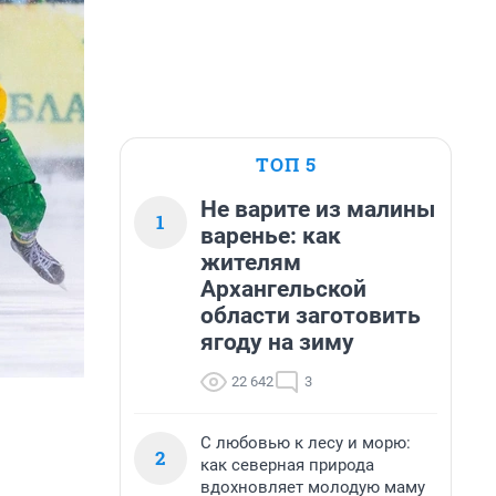
ТОП 5
Не варите из малины
1
варенье: как
жителям
Архангельской
области заготовить
ягоду на зиму
22 642
3
С любовью к лесу и морю:
2
как северная природа
вдохновляет молодую маму