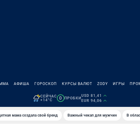
АММА
АФИША
ГОРОСКОП
КУРСЫ ВАЛЮТ
ZODY
ИГРЫ
ПРО
USD 81,41
СЕЙЧАС
0
ПРОБКИ
+14°C
EUR 94,06
етная мама создала свой бренд
Важный чекап для мужчин
В обла