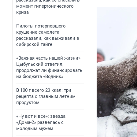
рассказала, как ее спасали в
момент гипертонического
криза
Пилоты потерпевшего
крушение самолета
рассказали, как выживали в
сибирской тайге
«Важная часть нашей жизни»:
Цыбульский ответил,
продолжат ли финансировать
из бюджета «Водник»
В 100 г всего 23 ккал: три
рецепта с главным летним
продуктом
«Ну вот и всё»: звезда
«Дома-2» развелась с
молодым мужем