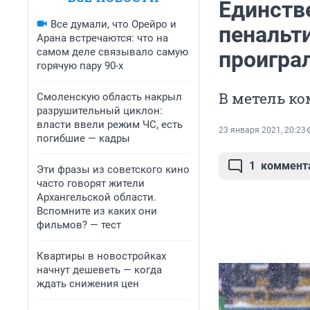
Единств
Все думали, что Орейро и
пенальти
Арана встречаются: что на
самом деле связывало самую
проигра
горячую пару 90-х
В метель ко
Смоленскую область накрыл
разрушительный циклон:
власти ввели режим ЧС, есть
23 января 2021, 20:23
погибшие — кадры
1
коммент
Эти фразы из советского кино
часто говорят жители
Архангельской области.
Вспомните из каких они
фильмов? — тест
Квартиры в новостройках
начнут дешеветь — когда
ждать снижения цен