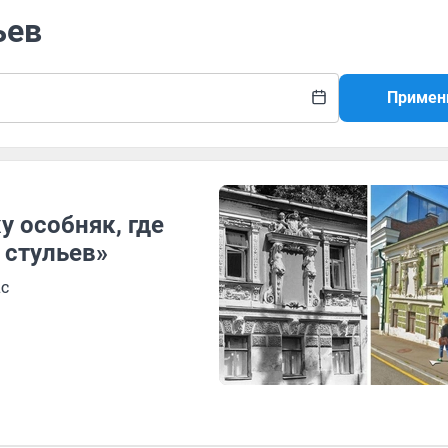
ьев
Примен
 особняк, где
 стульев»
с