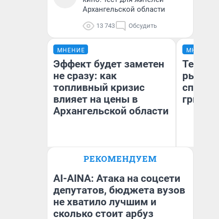
Архангельской области
13 743
Обсудить
МНЕНИЕ
МНЕНИЕ
Эффект будет заметен
Теперь
не сразу: как
рыжики
топливный кризис
способ
влияет на цены в
грибов
Архангельской области
РЕКОМЕНДУЕМ
Дмитрий Алексеев
Ве
AI-AINA: Атака на соцсети
депутатов, бюджета вузов
не хватило лучшим и
сколько стоит арбуз