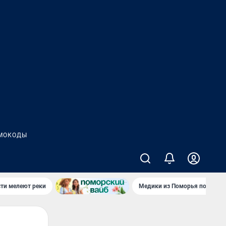
МОКОДЫ
сти мелеют реки
Медики из Поморья поехали 