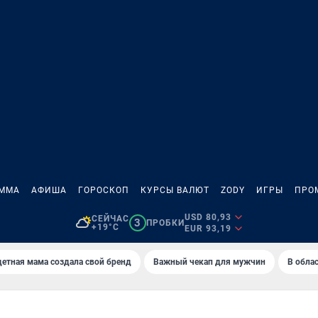
АММА
АФИША
ГОРОСКОП
КУРСЫ ВАЛЮТ
ZODY
ИГРЫ
ПРО
USD 80,93
СЕЙЧАС
3
ПРОБКИ
+19°C
EUR 93,19
етная мама создала свой бренд
Важный чекап для мужчин
В обла