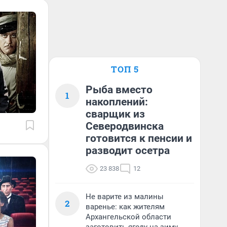
ТОП 5
Рыба вместо
1
накоплений:
сварщик из
Северодвинска
готовится к пенсии и
разводит осетра
23 838
12
Не варите из малины
2
варенье: как жителям
Архангельской области