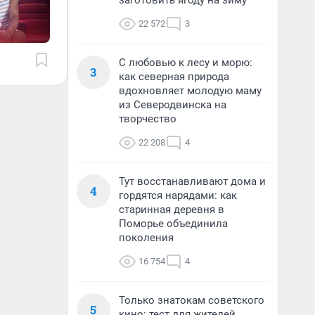
заготовить ягоду на зиму
22 572
3
С любовью к лесу и морю:
3
как северная природа
вдохновляет молодую маму
из Северодвинска на
творчество
22 208
4
Тут восстанавливают дома и
4
гордятся нарядами: как
старинная деревня в
Поморье объединила
поколения
16 754
4
Только знатокам советского
5
кино: тест для жителей