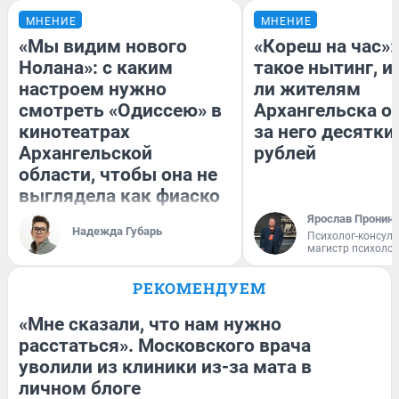
МНЕНИЕ
МНЕНИЕ
«Мы видим нового
«Кореш на час»:
Нолана»: с каким
такое нытинг, и
настроем нужно
ли жителям
смотреть «Одиссею» в
Архангельска о
кинотеатрах
за него десятки
Архангельской
рублей
области, чтобы она не
выглядела как фиаско
Ярослав Пронин
Надежда Губарь
Психолог-консуль
магистр психоло
РЕКОМЕНДУЕМ
«Мне сказали, что нам нужно
расстаться». Московского врача
уволили из клиники из-за мата в
личном блоге