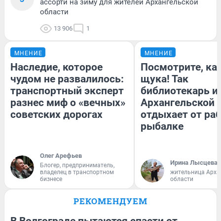
ассорти на зиму для жителей Архангельской
области
13 906
1
МНЕНИЕ
МНЕНИЕ
Наследие, которое
Посмотрите, ка
чудом не развалилось:
щука! Так
транспортный эксперт
библиотекарь и
разнес миф о «вечных»
Архангельской 
советских дорогах
отдыхает от ра
рыбалке
Олег Арефьев
Ирина Лысцева
Блогер, предприниматель,
владелец в транспортном
жительница Арха
бизнесе
области
РЕКОМЕНДУЕМ
В Волгограде пытаются спасти от