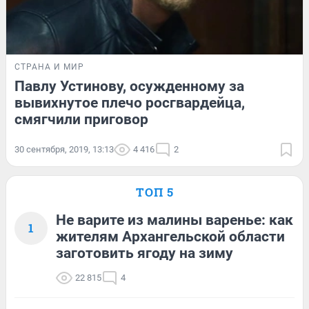
СТРАНА И МИР
Павлу Устинову, осужденному за
вывихнутое плечо росгвардейца,
смягчили приговор
30 сентября, 2019, 13:13
4 416
2
ТОП 5
Не варите из малины варенье: как
1
жителям Архангельской области
заготовить ягоду на зиму
22 815
4