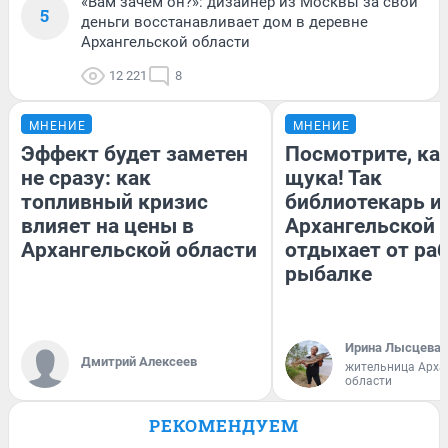
«Вам зачем он?»: дизайнер из Москвы за свои
5
деньги восстанавливает дом в деревне
Архангельской области
12 221
8
МНЕНИЕ
МНЕНИЕ
Эффект будет заметен
Посмотрите, ка
не сразу: как
щука! Так
топливный кризис
библиотекарь и
влияет на цены в
Архангельской 
Архангельской области
отдыхает от ра
рыбалке
Ирина Лысцева
Дмитрий Алексеев
жительница Арха
области
РЕКОМЕНДУЕМ