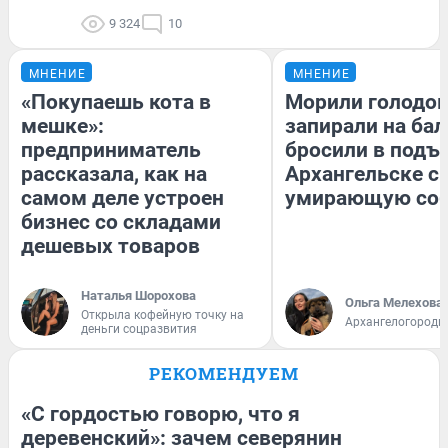
9 324
10
МНЕНИЕ
МНЕНИЕ
«Покупаешь кота в
Морили голодом
мешке»:
запирали на бал
предприниматель
бросили в подъе
рассказала, как на
Архангельске с
самом деле устроен
умирающую соб
бизнес со складами
дешевых товаров
Наталья Шорохова
Ольга Мелехова
Открыла кофейную точку на
Архангелогородк
деньги соцразвития
РЕКОМЕНДУЕМ
«С гордостью говорю, что я
деревенский»: зачем северянин