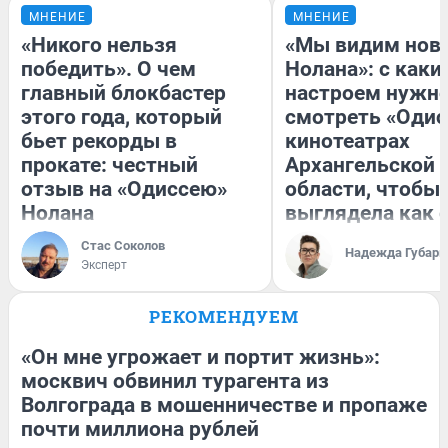
МНЕНИЕ
МНЕНИЕ
«Никого нельзя
«Мы видим нов
победить». О чем
Нолана»: с каки
главный блокбастер
настроем нужн
этого года, который
смотреть «Одис
бьет рекорды в
кинотеатрах
прокате: честный
Архангельской
отзыв на «Одиссею»
области, чтобы 
Нолана
выглядела как 
Стас Соколов
Надежда Губарь
Эксперт
РЕКОМЕНДУЕМ
«Он мне угрожает и портит жизнь»:
москвич обвинил турагента из
Волгограда в мошенничестве и пропаже
почти миллиона рублей