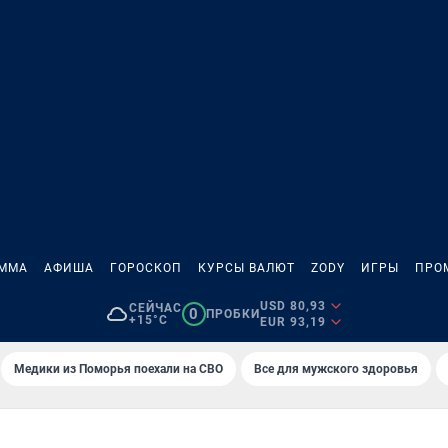
АММА
АФИША
ГОРОСКОП
КУРСЫ ВАЛЮТ
ZODY
ИГРЫ
ПРО
USD 80,93
СЕЙЧАС
0
ПРОБКИ
+15°C
EUR 93,19
Медики из Поморья поехали на СВО
Все для мужского здоровья