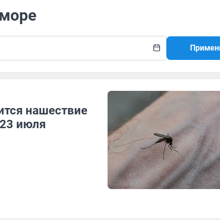
 море
Примен
ится нашествие
 23 июля