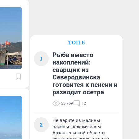
ТОП 5
Рыба вместо
1
накоплений:
сварщик из
Северодвинска
готовится к пенсии и
разводит осетра
23 769
12
Не варите из малины
2
варенье: как жителям
Архангельской области