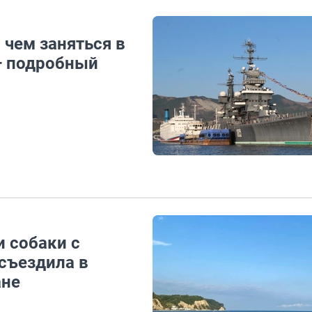
 чем заняться в
 — подробный
и собаки с
 съездила в
ане