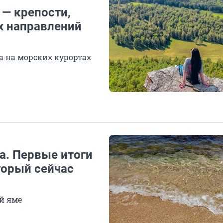
— крепости,
х направлений
а на морских курортах
на. Первые итоги
торый сейчас
й яме