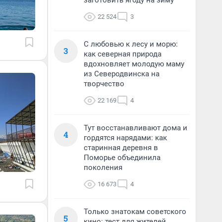
заготовить ягоду на зиму
22 524
3
С любовью к лесу и морю:
3
как северная природа
вдохновляет молодую маму
из Северодвинска на
творчество
22 169
4
Тут восстанавливают дома и
4
гордятся нарядами: как
старинная деревня в
Поморье объединила
поколения
16 673
4
Только знатокам советского
5
кино: тест для жителей