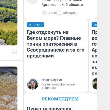
Архангельской области
9 888
Обсудить
МНЕНИЕ
МНЕНИЕ
Где отдохнуть на
Продаш
Белом море? Главные
возьмут
точки притяжения в
готови
Северодвинске и за его
Арханг
пределами
новый 
закон —
импорт
репети
Илья Кузубов
Ан
Организатор фестиваля
«Тайбола»
РЕКОМЕНДУЕМ
Пункт назначения.