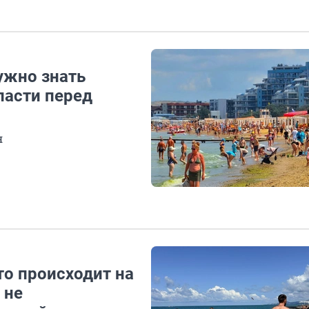
нужно знать
ласти перед
я
то происходит на
 не