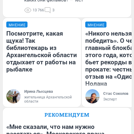
13 766
3
МНЕНИЕ
МНЕНИЕ
Посмотрите, какая
«Никого нельзя
щука! Так
победить». О ч
библиотекарь из
главный блокба
Архангельской области
этого года, кот
отдыхает от работы на
бьет рекорды в
рыбалке
прокате: честн
отзыв на «Одис
Нолана
Ирина Лысцева
Стас Соколов
жительница Архангельской
Эксперт
области
РЕКОМЕНДУЕМ
«Мне сказали, что нам нужно
расстаться». Московского врача