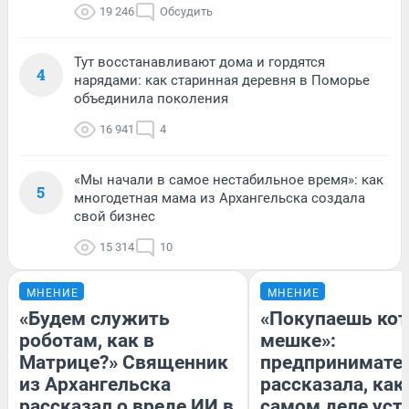
19 246
Обсудить
Тут восстанавливают дома и гордятся
4
нарядами: как старинная деревня в Поморье
объединила поколения
16 941
4
«Мы начали в самое нестабильное время»: как
5
многодетная мама из Архангельска создала
свой бизнес
15 314
10
МНЕНИЕ
МНЕНИЕ
«Будем служить
«Покупаешь кот
роботам, как в
мешке»:
Матрице?» Священник
предпринимате
из Архангельска
рассказала, как
рассказал о вреде ИИ в
самом деле уст