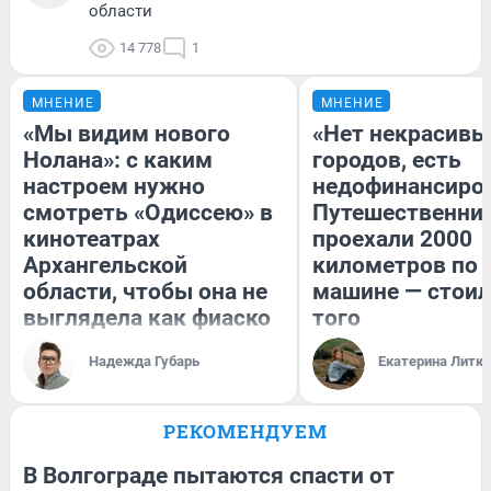
области
14 778
1
МНЕНИЕ
МНЕНИЕ
«Мы видим нового
«Нет некрасивы
Нолана»: с каким
городов, есть
настроем нужно
недофинансиро
смотреть «Одиссею» в
Путешественни
кинотеатрах
проехали 2000
Архангельской
километров по 
области, чтобы она не
машине — стоил
выглядела как фиаско
того
Надежда Губарь
Екатерина Литк
РЕКОМЕНДУЕМ
В Волгограде пытаются спасти от