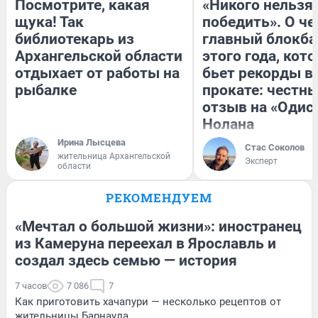
Посмотрите, какая
«Никого нельзя
щука! Так
победить». О ч
библиотекарь из
главный блокба
Архангельской области
этого года, кот
отдыхает от работы на
бьет рекорды в
рыбалке
прокате: честн
отзыв на «Одис
Нолана
Ирина Лысцева
Стас Соколов
жительница Архангельской
Эксперт
области
РЕКОМЕНДУЕМ
«Мечтал о большой жизни»: иностранец
из Камеруна переехал в Ярославль и
создал здесь семью — история
7 часов
7 086
7
Как приготовить хачапури — несколько рецептов от
жительницы Барнаула