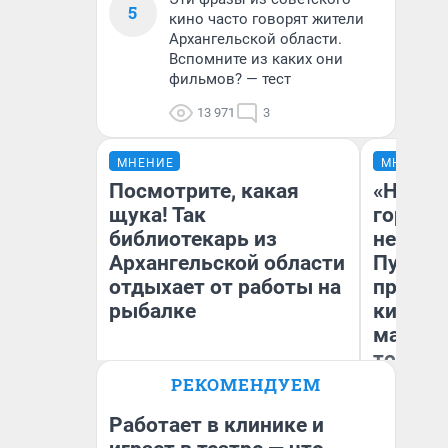
5
кино часто говорят жители
Архангельской области.
Вспомните из каких они
фильмов? — тест
13 971
3
МНЕНИЕ
МНЕНИЕ
Посмотрите, какая
«Нет н
щука! Так
городов
библиотекарь из
недофи
Архангельской области
Путеше
отдыхает от работы на
проеха
рыбалке
киломе
машине
того
РЕКОМЕНДУЕМ
Ирина Лысцева
Ек
жительница Архангельской
области
Работает в клинике и