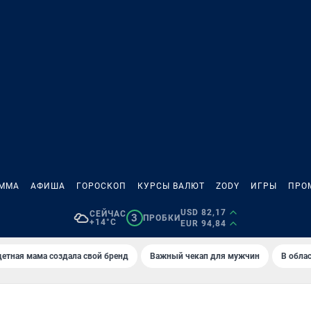
АММА
АФИША
ГОРОСКОП
КУРСЫ ВАЛЮТ
ZODY
ИГРЫ
ПРО
USD 82,17
СЕЙЧАС
3
ПРОБКИ
+14°C
EUR 94,84
етная мама создала свой бренд
Важный чекап для мужчин
В обла