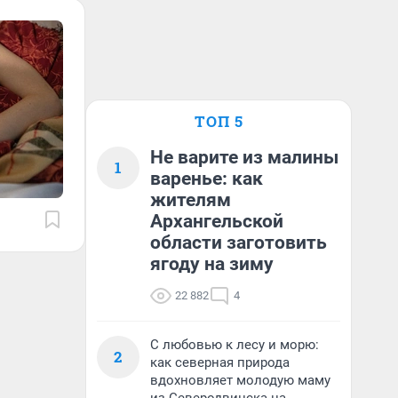
ТОП 5
Не варите из малины
1
варенье: как
жителям
Архангельской
области заготовить
ягоду на зиму
22 882
4
С любовью к лесу и морю:
2
как северная природа
вдохновляет молодую маму