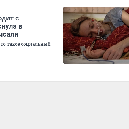
одит с
снула в
писали
что такое социальный