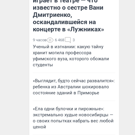
играет в театре — что
известно о сестре Вани
Дмитриенко,
оскандалившейся на
концерте в «Лужниках»
9 часов
6 468
3
Ученый в изгнании: какую тайну
хранит могила профессора
уфимского вуза, которого обожали
студенты
«Выглядит, будто сейчас развалится»:
ребенка из Австралии шокировало
состояние зданий в Приморье
«Ела одни булочки и пирожные»:
экстремально худые новосибирцы —
о своих попытках набрать вес любой
ценой