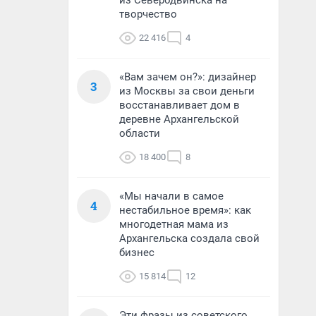
из Северодвинска на
творчество
22 416
4
«Вам зачем он?»: дизайнер
3
из Москвы за свои деньги
восстанавливает дом в
деревне Архангельской
области
18 400
8
«Мы начали в самое
4
нестабильное время»: как
многодетная мама из
Архангельска создала свой
бизнес
15 814
12
Эти фразы из советского