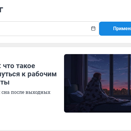
г
Примен
 что такое
нуться к рабочим
сты
 сна после выходных