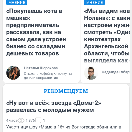
МНЕНИЕ
МНЕНИЕ
«Покупаешь кота в
«Мы видим нов
мешке»:
Нолана»: с каки
предприниматель
настроем нужн
рассказала, как на
смотреть «Одис
самом деле устроен
кинотеатрах
бизнес со складами
Архангельской
дешевых товаров
области, чтобы 
выглядела как 
Наталья Шорохова
Надежда Губарь
Открыла кофейную точку на
деньги соцразвития
РЕКОМЕНДУЕМ
«Ну вот и всё»: звезда «Дома-2»
развелась с молодым мужем
4 часа
1 876
1
Участницу шоу «Мама в 16» из Волгограда обвинили в