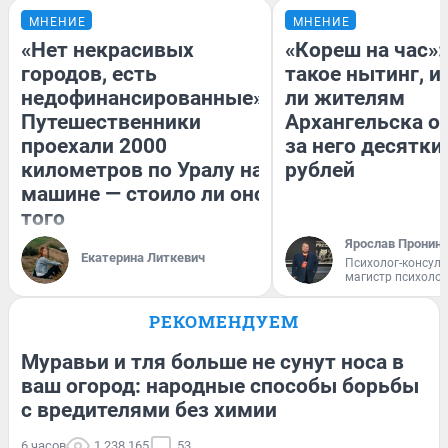
МНЕНИЕ
МНЕНИЕ
«Нет некрасивых
«Кореш на час»:
городов, есть
такое нытинг, и
недофинансированные».
ли жителям
Путешественники
Архангельска о
проехали 2000
за него десятки
километров по Уралу на
рублей
машине — стоило ли оно
того
Ярослав Пронин
Екатерина Литкевич
Психолог-консуль
магистр психоло
РЕКОМЕНДУЕМ
Муравьи и тля больше не сунут носа в
ваш огород: народные способы борьбы
с вредителями без химии
6 часов
1 238 165
53