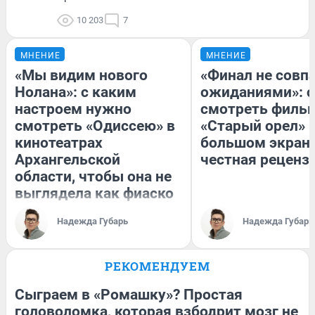
10 203
7
МНЕНИЕ
МНЕНИЕ
«Мы видим нового
«Финал не совпа
Нолана»: с каким
ожиданиями»: с
настроем нужно
смотреть филь
смотреть «Одиссею» в
«Старый орел» 
кинотеатрах
большом экран
Архангельской
честная реценз
области, чтобы она не
выглядела как фиаско
Надежда Губарь
Надежда Губарь
РЕКОМЕНДУЕМ
Сыграем в «Ромашку»? Простая
головоломка, которая взбодрит мозг не