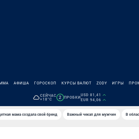
АММА
АФИША
ГОРОСКОП
КУРСЫ ВАЛЮТ
ZODY
ИГРЫ
ПРО
USD 81,41
СЕЙЧАС
2
ПРОБКИ
+18°C
EUR 94,06
етная мама создала свой бренд
Важный чекап для мужчин
В обла