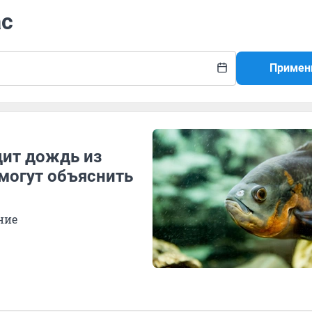
ас
Примен
дит дождь из
могут объяснить
ние