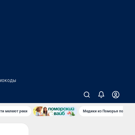
МОКОДЫ
сти мелеют реки
Медики из Поморья поехали 