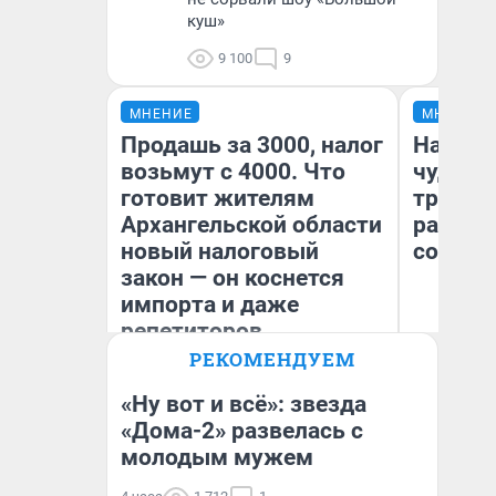
куш»
9 100
9
МНЕНИЕ
МНЕНИЕ
Продашь за 3000, налог
Наслед
возьмут с 4000. Что
чудом 
готовит жителям
трансп
Архангельской области
разнес
новый налоговый
советс
закон — он коснется
импорта и даже
репетиторов
Ол
РЕКОМЕНДУЕМ
Бл
Анастасия Завгородняя
вл
би
«Ну вот и всё»: звезда
«Дома-2» развелась с
молодым мужем