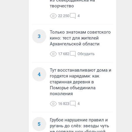
из Северодвинска на
творчество
22 250
4
Только знатокам советского
3
кино: тест для жителей
Архангельской области
17 682
Обсудить
Тут восстанавливают дома и
4
гордятся нарядами: как
старинная деревня в
Поморье объединила
поколения
16 823
4
Грубое нарушение правил и
5
ругань до слёз: звезды чуть
не сорвали шоу «Большой