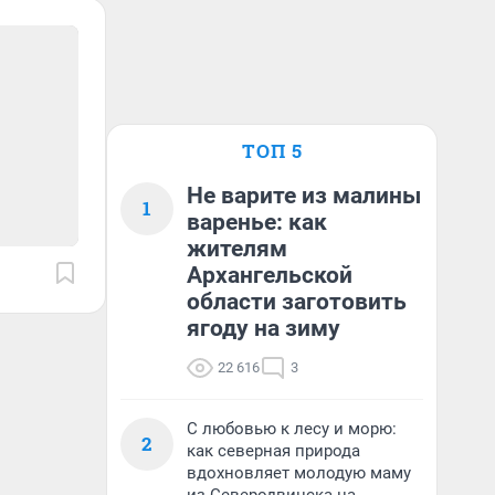
ТОП 5
Не варите из малины
1
варенье: как
жителям
Архангельской
области заготовить
ягоду на зиму
22 616
3
С любовью к лесу и морю:
2
как северная природа
вдохновляет молодую маму